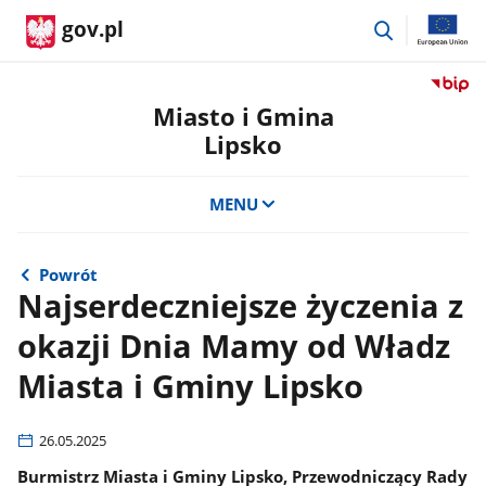
przejdź
gov.pl
do
wyszukiwar
Przejdź
do
Miasto i Gmina
serwis
Lipsko
Biulety
Informa
Publicz
MENU
Miasto
i
Gmina
Powrót
Lipsko
Najserdeczniejsze życzenia z
okazji Dnia Mamy od Władz
Miasta i Gminy Lipsko
26.05.2025
Burmistrz Miasta i Gminy Lipsko, Przewodniczący Rady