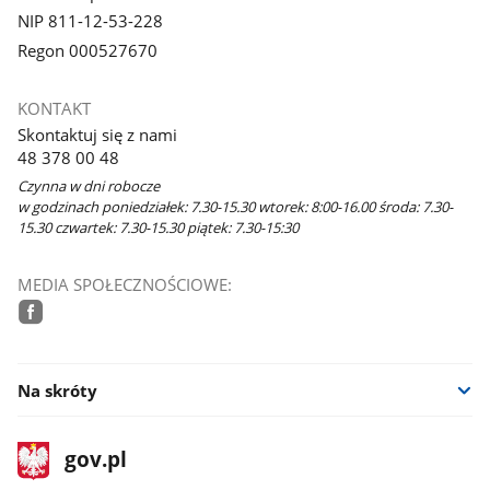
NIP 811-12-53-228
Regon 000527670
KONTAKT
Skontaktuj się z nami
48 378 00 48
Czynna w dni robocze
w godzinach poniedziałek: 7.30-15.30 wtorek: 8:00-16.00 środa: 7.30-
15.30 czwartek: 7.30-15.30 piątek: 7.30-15:30
MEDIA SPOŁECZNOŚCIOWE:
facebook
Na skróty
stopka
Strona
gov.pl
gov.pl
główna