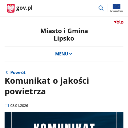
przejdź
gov.pl
do
wyszukiwar
Przejdź
do
Miasto i Gmina
serwis
Lipsko
Biulety
Informa
Publicz
MENU
Miasto
i
Gmina
Powrót
Lipsko
Komunikat o jakości
powietrza
08.01.2026