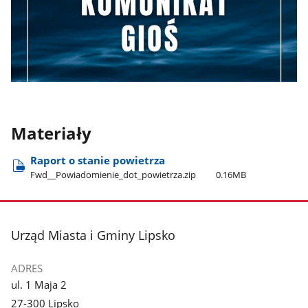
Materiały
Raport o stanie powietrza
Fwd​_​_Powiadomienie​_dot​_powietrza.zip
0.16MB
stopka
Urząd Miasta i Gminy Lipsko
ADRES
ul. 1 Maja 2
27-300 Lipsko