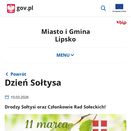
przejdź
gov.pl
do
wyszukiwar
Przejdź
do
Miasto i Gmina
serwis
Lipsko
Biulety
Informa
Publicz
MENU
Miasto
i
Gmina
Powrót
Lipsko
Dzień Sołtysa
10.03.2026
Drodzy Sołtysi oraz Członkowie Rad Sołeckich!