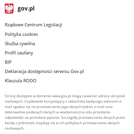
stopka
Strona
gov.pl
gov.pl
główna
Rządowe Centrum Legislacji
Polityka cookies
Służba cywilna
Profil zaufany
BIP
Deklaracja dostępności serwisu Gov.pl
Klauzula RODO
Strony dostępne w domenie www.gov.pl mogą zawierać adresy skrzynek
mailowych. Użytkownik korzystający z odnośnika będącego adresem e-
mail zgadza się na przetwarzanie jego danych (adres e-mail oraz
dobrowolnie podanych danych w wiadomości) w celu przesłania
odpowiedzi na przesłane pytania. Szczegóły przetwarzania danych przez
każdą z jednostek znajdują się w ich politykach przetwarzania danych
osobowych.