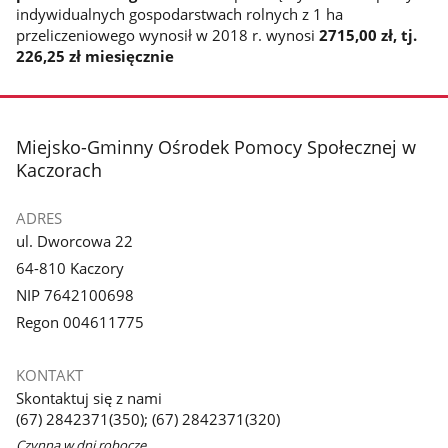
indywidualnych gospodarstwach rolnych z 1 ha
przeliczeniowego wynosił w 2018 r. wynosi
2715,00 zł, tj.
226,25 zł miesięcznie
stopka
Miejsko-Gminny Ośrodek Pomocy Społecznej w
Kaczorach
ADRES
ul. Dworcowa 22
64-810 Kaczory
NIP 7642100698
Regon 004611775
KONTAKT
Skontaktuj się z nami
(67) 2842371(350); (67) 2842371(320)
Czynna w dni robocze