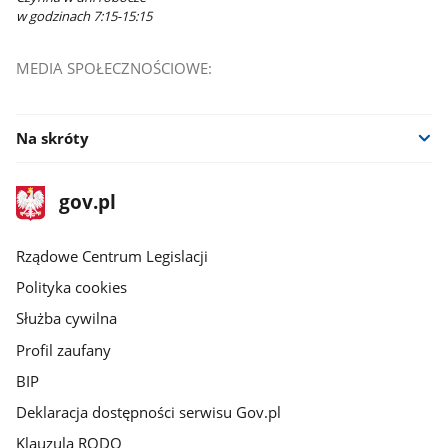
w godzinach 7:15-15:15
MEDIA SPOŁECZNOŚCIOWE:
Na skróty
stopka
Strona
gov.pl
gov.pl
główna
Rządowe Centrum Legislacji
Polityka cookies
Służba cywilna
Profil zaufany
BIP
Deklaracja dostępności serwisu Gov.pl
Klauzula RODO