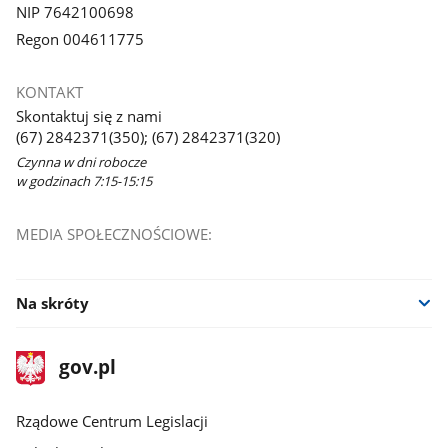
NIP 7642100698
Regon 004611775
KONTAKT
Skontaktuj się z nami
(67) 2842371(350); (67) 2842371(320)
Czynna w dni robocze
w godzinach 7:15-15:15
MEDIA SPOŁECZNOŚCIOWE:
Na skróty
stopka
Strona
gov.pl
gov.pl
główna
Rządowe Centrum Legislacji