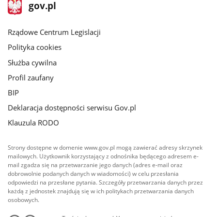
stopka
Strona
gov.pl
gov.pl
główna
Rządowe Centrum Legislacji
Polityka cookies
Służba cywilna
Profil zaufany
BIP
Deklaracja dostępności serwisu Gov.pl
Klauzula RODO
Strony dostępne w domenie www.gov.pl mogą zawierać adresy skrzynek
mailowych. Użytkownik korzystający z odnośnika będącego adresem e-
mail zgadza się na przetwarzanie jego danych (adres e-mail oraz
dobrowolnie podanych danych w wiadomości) w celu przesłania
odpowiedzi na przesłane pytania. Szczegóły przetwarzania danych przez
każdą z jednostek znajdują się w ich politykach przetwarzania danych
osobowych.