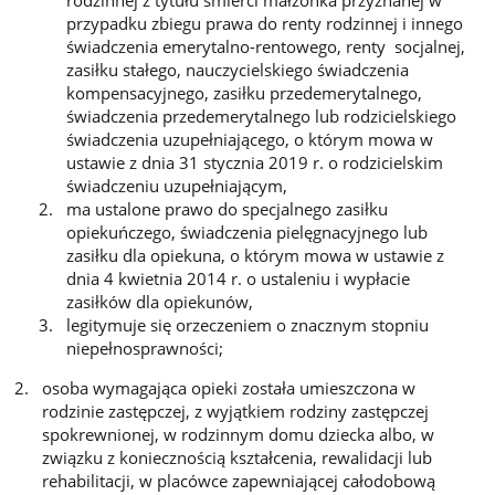
rodzinnej z tytułu śmierci małżonka przyznanej w
przypadku zbiegu prawa do renty rodzinnej i innego
świadczenia emerytalno-rentowego, renty socjalnej,
zasiłku stałego, nauczycielskiego świadczenia
kompensacyjnego, zasiłku przedemerytalnego,
świadczenia przedemerytalnego lub rodzicielskiego
świadczenia uzupełniającego, o którym mowa w
ustawie z dnia 31 stycznia 2019 r. o rodzicielskim
świadczeniu uzupełniającym,
ma ustalone prawo do specjalnego zasiłku
opiekuńczego, świadczenia pielęgnacyjnego lub
zasiłku dla opiekuna, o którym mowa w ustawie z
dnia 4 kwietnia 2014 r. o ustaleniu i wypłacie
zasiłków dla opiekunów,
legitymuje się orzeczeniem o znacznym stopniu
niepełnosprawności;
osoba wymagająca opieki została umieszczona w
rodzinie zastępczej, z wyjątkiem rodziny zastępczej
spokrewnionej, w rodzinnym domu dziecka albo, w
związku z koniecznością kształcenia, rewalidacji lub
rehabilitacji, w placówce zapewniającej całodobową