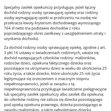
Specjalny zasiłek opiekuńczy przysługuje, jeżeli łączny
dochód rodziny osoby sprawującej opiekę oraz rodziny
osoby wymagającej opieki w przeliczeniu na osobę nie
przekracza kwoty kryterium dochodowego wynoszącego
764 zł netto (na podstawie dochodów z roku
poprzedzającego okres zasiłkowy z uwzględnieniem utraty i
uzyskania dochodu).
Za dochód rodziny osoby sprawującej opiekę, zgodnie z art.
3 pkt 16 ustawy o świadczeniach rodzinnych, uważa się
dochód następujących członków rodziny: małżonków,
rodziców dzieci, opiekuna faktycznego dziecka oraz
pozostające na utrzymaniu dzieci w wieku do ukończenia 25
roku życia, a także dziecko, które ukończyło 25 rok życia
legitymujące się orzeczeniem o znacznym stopniu
niepełnosprawności, jeżeli w związku z tą
niepełnosprawnością przysługuje świadczenie pielęgnacyjne
lub specjalny zasiłek opiekuńczy albo zasiłek dla opiekuna;
do członków rodziny nie zalicza się dziecka pozostającego
pod opieką opiekuna prawnego, dziecka pozostającego w
związku małżeńskim, a także pełnoletniego dziecka