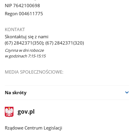
NIP 7642100698
Regon 004611775
KONTAKT
Skontaktuj się z nami
(67) 2842371(350); (67) 2842371(320)
Czynna w dni robocze
w godzinach 7:15-15:15
MEDIA SPOŁECZNOŚCIOWE:
Na skróty
stopka
Strona
gov.pl
gov.pl
główna
Rządowe Centrum Legislacji