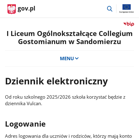
przejdź
gov.pl
do
wyszukiwar
Przejdź
do
I Liceum Ogólnokształcące Collegium
serwis
Gostomianum w Sandomierzu
Biulety
Informa
Publicz
MENU
I
Liceum
Ogólno
Dziennik elektroniczny
Colleg
Gosto
w
Od roku szkolnego 2025/2026 szkoła korzystać będzie z
Sandom
dziennika Vulcan.
Logowanie
Adres logowania dla uczniów i rodziców, którzy mają konto