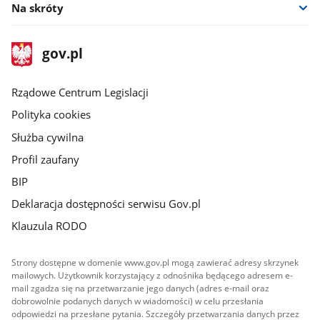
Na skróty
stopka
Strona
gov.pl
gov.pl
główna
Rządowe Centrum Legislacji
Polityka cookies
Służba cywilna
Profil zaufany
BIP
Deklaracja dostępności serwisu Gov.pl
Klauzula RODO
Strony dostępne w domenie www.gov.pl mogą zawierać adresy skrzynek
mailowych. Użytkownik korzystający z odnośnika będącego adresem e-
mail zgadza się na przetwarzanie jego danych (adres e-mail oraz
dobrowolnie podanych danych w wiadomości) w celu przesłania
odpowiedzi na przesłane pytania. Szczegóły przetwarzania danych przez