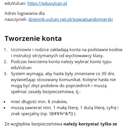
eduVulcan:
https://eduvulcan.pl
Adres logowania dla
nauczycieli:
dziennik.vulcan.net.pl/powiatsandomierski
Tworzenie konta
Uczniowie i rodzice zakładają konta na podstawie kodów
i instrukcji otrzymanych od wychowawcy klasy.
Podczas tworzenia konta należy wybrać konto typu
eduVulcan.
System wymaga, aby hasła były zmieniane co 30 dni,
wyświetlając stosowany komunikat. Kolejne hasła nie
mogą być zbyt podobne do poprzednich i muszą
spełniać zasady bezpieczeństwa, tj.:
mieć długość min. 8 znaków,
muszą zawierać min. 1 małą literę, 1 dużą literę, cyfrę i
znak specjalny (np. !@#$%^&*() ).
Ze względów bezpieczeństwa
należy korzystać tylko ze