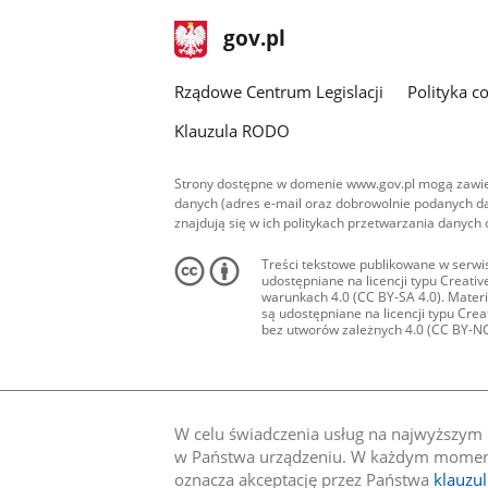
stopka
Strona
gov.pl
gov.pl
główna
Rządowe Centrum Legislacji
Polityka c
Klauzula RODO
Strony dostępne w domenie www.gov.pl mogą zawier
danych (adres e-mail oraz dobrowolnie podanych da
znajdują się w ich politykach przetwarzania danych
Treści tekstowe publikowane w serwis
udostępniane na licencji typu Creat
warunkach 4.0 (CC BY-SA 4.0). Materia
są udostępniane na licencji typu Cr
bez utworów zależnych 4.0 (CC BY-NC-N
W celu świadczenia usług na najwyższym p
w Państwa urządzeniu. W każdym momenci
oznacza akceptację przez Państwa
klauzu