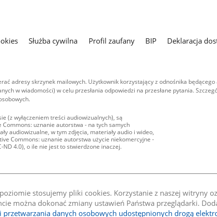
ookies
Służba cywilna
Profil zaufany
BIP
Deklaracja dos
ać adresy skrzynek mailowych. Użytkownik korzystający z odnośnika będącego 
nych w wiadomości) w celu przesłania odpowiedzi na przesłane pytania. Szczegó
 osobowych.
ie (z wyłączeniem treści audiowizualnych), są
ive Commons: uznanie autorstwa - na tych samych
ły audiowizualne, w tym zdjęcia, materiały audio i wideo,
eative Commons: uznanie autorstwa użycie niekomercyjne -
D 4.0), o ile nie jest to stwierdzone inaczej.
oziomie stosujemy pliki cookies. Korzystanie z naszej witryny 
e można dokonać zmiany ustawień Państwa przeglądarki. Dodat
li przetwarzania danych osobowych udostępnionych drogą elektr