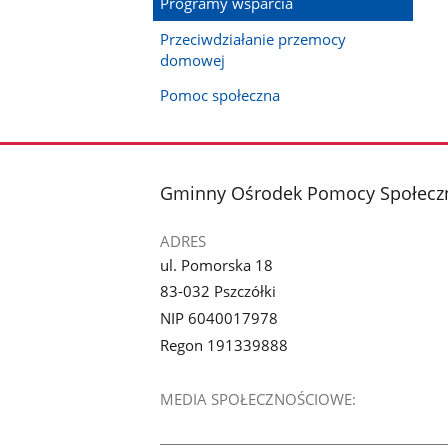
Programy wsparcia
Przeciwdziałanie przemocy
domowej
Pomoc społeczna
stopka
Gminny Ośrodek Pomocy Społeczn
ADRES
ul. Pomorska 18
83-032 Pszczółki
NIP 6040017978
Regon 191339888
MEDIA SPOŁECZNOŚCIOWE: