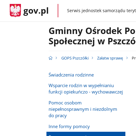
gov.pl
Serwis jednostek samorządu teryt
gov.pl
Gminny Ośrodek P
Społecznej w Pszcz
GOPS Pszczółki
Załatw sprawę
Pr
Świadczenia rodzinne
Wsparcie rodzin w wypełnianiu
funkcji opiekuńczo - wychowawczej
Pomoc osobom
niepełnosprawnym i niezdolnym
do pracy
Inne formy pomocy