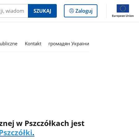
Logowanie
SZUKAJ
Zaloguj
do
panelu
ubliczne
Kontakt
громадян України
nej w Pszczółkach jest
Pszczółki
.