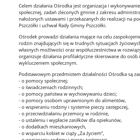
Celem działania Ośrodka jest organizacja i wykonywani
społecznej, zadań zleconych gminie z zakresu administr
nałożonych ustawami i przekazanych do realizacji na 
Pszczółki i uchwał Rady Gminy Pszczółki.
Ośrodek prowadzi działania mające na celu zaspokojenie
rodzin znajdujących się w trudnych sytuacjach życiow
własnych możliwości oraz współuczestnictwa w rozwią
organizuje działania profilaktyczne skierowane do osób 
wykluczeniem społecznym.
Podstawowym przedmiotem działalności Ośrodka są zad
- o pomocy społecznej;
- o świadczeniach rodzinnych;
- o pomocy państwa w wychowywaniu dzieci;
- o pomocy osobom uprawnionym do alimentów,
- o wspieraniu rodziny i systemie pieczy zastępczej,
- o przeciwdziałaniu przemocy w rodzinie,
- o ustaleniu i wypłacie zasiłków dla opiekunów,
- o dodatkach mieszkaniowych,
- o wsparciu kobiet w ciąży „Za życiem”,
- o wspieraniu rodziny i pieczy zastępczej,