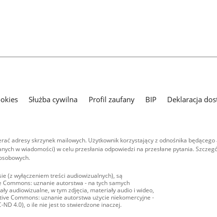
ookies
Służba cywilna
Profil zaufany
BIP
Deklaracja dos
ać adresy skrzynek mailowych. Użytkownik korzystający z odnośnika będącego 
nych w wiadomości) w celu przesłania odpowiedzi na przesłane pytania. Szczegó
 osobowych.
ie (z wyłączeniem treści audiowizualnych), są
ive Commons: uznanie autorstwa - na tych samych
ły audiowizualne, w tym zdjęcia, materiały audio i wideo,
eative Commons: uznanie autorstwa użycie niekomercyjne -
D 4.0), o ile nie jest to stwierdzone inaczej.