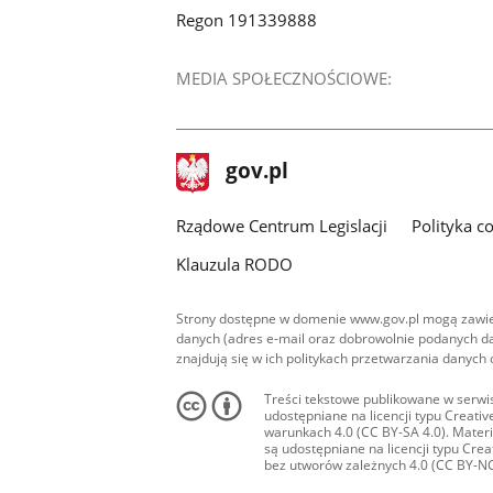
Regon 191339888
MEDIA SPOŁECZNOŚCIOWE:
stopka
Strona
gov.pl
gov.pl
główna
Rządowe Centrum Legislacji
Polityka c
Klauzula RODO
Strony dostępne w domenie www.gov.pl mogą zawier
danych (adres e-mail oraz dobrowolnie podanych da
znajdują się w ich politykach przetwarzania danych
Treści tekstowe publikowane w serwis
udostępniane na licencji typu Creat
warunkach 4.0 (CC BY-SA 4.0). Materia
są udostępniane na licencji typu Cr
bez utworów zależnych 4.0 (CC BY-NC-N