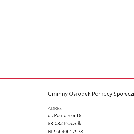
stopka
Gminny Ośrodek Pomocy Społeczn
ADRES
ul. Pomorska 18
83-032 Pszczółki
NIP 6040017978