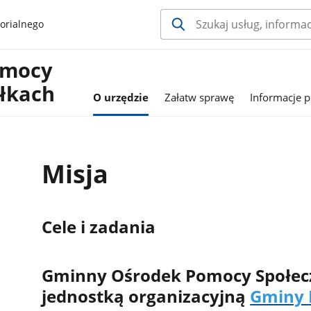
orialnego
omocy
ółkach
O urzędzie
Załatw sprawę
Informacje p
Misja
Cele i zadania
Gminny Ośrodek Pomocy Społecz
jednostką organizacyjną
Gminy