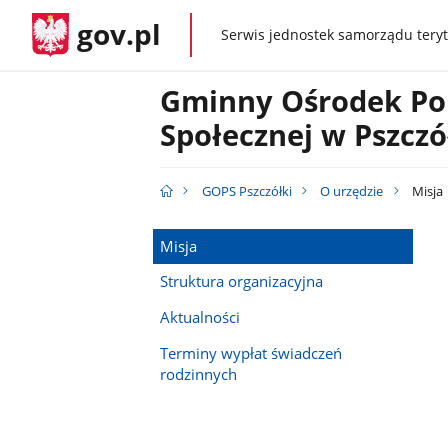
gov.pl
Serwis jednostek samorządu teryt
gov.pl
Gminny Ośrodek P
Społecznej w Pszcz
GOPS Pszczółki
O urzędzie
Misja
Misja
Struktura organizacyjna
Aktualności
Terminy wypłat świadczeń
rodzinnych