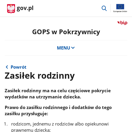
przejdź
gov.pl
do
wyszukiwar
Przejdź
do
GOPS w Pokrzywnicy
serwis
Biulety
MENU
Informa
Publicz
GOPS
w
Powrót
Zasiłek rodzinny
Pokrzy
Zasiłek rodzinny ma na celu częściowe pokrycie
wydatków na utrzymanie dziecka.
Prawo do zasiłku rodzinnego i dodatków do tego
zasiłku przysługuje:
rodzicom, jednemu z rodziców albo opiekunowi
prawnemu dziecka;