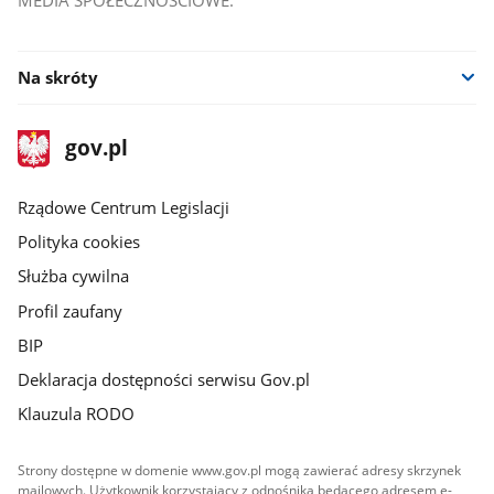
MEDIA SPOŁECZNOŚCIOWE:
Na skróty
stopka
Strona
gov.pl
gov.pl
główna
Rządowe Centrum Legislacji
Polityka cookies
Służba cywilna
Profil zaufany
BIP
Deklaracja dostępności serwisu Gov.pl
Klauzula RODO
Strony dostępne w domenie www.gov.pl mogą zawierać adresy skrzynek
mailowych. Użytkownik korzystający z odnośnika będącego adresem e-