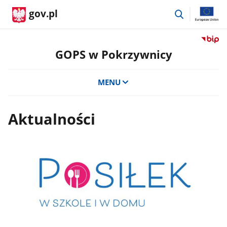
przejdź
gov.pl
do
wyszukiwar
Przejdź
do
GOPS w Pokrzywnicy
serwis
Biulety
MENU
Informa
Publicz
GOPS
Aktualności
w
Pokrzy