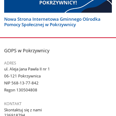
Nowa Strona Internetowa Gminnego Ośrodka
Pomocy Społecznej w Pokrzywnicy
stopka
GOPS w Pokrzywnicy
ADRES
ul. Aleja Jana Pawła II nr 1
06-121 Pokrzywnica
NIP 568-13-77-842
Regon 130504808
KONTAKT
Skontaktuj się z nami
236918794