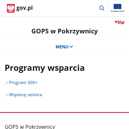
przejdź
gov.pl
do
wyszukiwar
Przejdź
do
GOPS w Pokrzywnicy
serwis
Biulety
MENU
Informa
Publicz
GOPS
Programy wsparcia
w
Pokrzy
Program 300+
Wspieraj seniora
stopka
GOPS w Pokrzywnicy