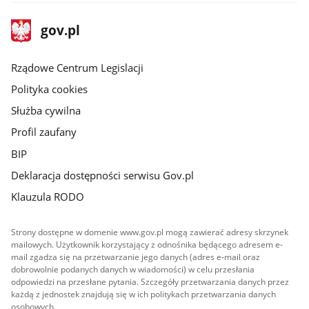
stopka
Strona
gov.pl
gov.pl
główna
Rządowe Centrum Legislacji
Polityka cookies
Służba cywilna
Profil zaufany
BIP
Deklaracja dostępności serwisu Gov.pl
Klauzula RODO
Strony dostępne w domenie www.gov.pl mogą zawierać adresy skrzynek
mailowych. Użytkownik korzystający z odnośnika będącego adresem e-
mail zgadza się na przetwarzanie jego danych (adres e-mail oraz
dobrowolnie podanych danych w wiadomości) w celu przesłania
odpowiedzi na przesłane pytania. Szczegóły przetwarzania danych przez
każdą z jednostek znajdują się w ich politykach przetwarzania danych
osobowych.