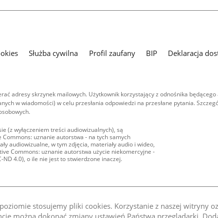
ookies
Służba cywilna
Profil zaufany
BIP
Deklaracja dos
ać adresy skrzynek mailowych. Użytkownik korzystający z odnośnika będącego 
nych w wiadomości) w celu przesłania odpowiedzi na przesłane pytania. Szczegó
 osobowych.
ie (z wyłączeniem treści audiowizualnych), są
ive Commons: uznanie autorstwa - na tych samych
ły audiowizualne, w tym zdjęcia, materiały audio i wideo,
eative Commons: uznanie autorstwa użycie niekomercyjne -
D 4.0), o ile nie jest to stwierdzone inaczej.
oziomie stosujemy pliki cookies. Korzystanie z naszej witryny 
e można dokonać zmiany ustawień Państwa przeglądarki. Dodat