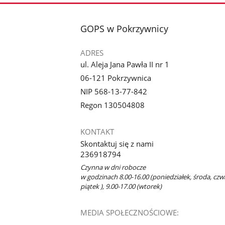
stopka
GOPS w Pokrzywnicy
ADRES
ul. Aleja Jana Pawła II nr 1
06-121 Pokrzywnica
NIP 568-13-77-842
Regon 130504808
KONTAKT
Skontaktuj się z nami
236918794
Czynna w dni robocze
w godzinach 8.00-16.00 (poniedziałek, środa, czwa
piątek ), 9.00-17.00 (wtorek)
MEDIA SPOŁECZNOŚCIOWE: