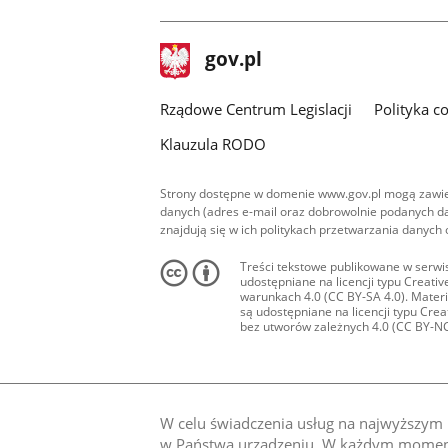
stopka
Strona
gov.pl
gov.pl
główna
Rządowe Centrum Legislacji
Polityka c
Klauzula RODO
Strony dostępne w domenie www.gov.pl mogą zawier
danych (adres e-mail oraz dobrowolnie podanych da
znajdują się w ich politykach przetwarzania danych
Treści tekstowe publikowane w serwis
udostępniane na licencji typu Creat
warunkach 4.0 (CC BY-SA 4.0). Materia
są udostępniane na licencji typu Cr
bez utworów zależnych 4.0 (CC BY-NC-N
W celu świadczenia usług na najwyższym p
w Państwa urządzeniu. W każdym momenci