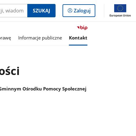
Logowanie
SZUKAJ
Zaloguj
do
panelu
Przejdź
do
prawę
Informacje publiczne
Kontakt
serwisu
Biuletyn
Informacji
Publicznej
ości
GOPS
w
Pokrzywnicy
 Gminnym Ośrodku Pomocy Społecznej