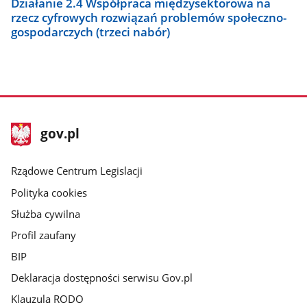
Działanie 2.4 Współpraca międzysektorowa na
rzecz cyfrowych rozwiązań problemów społeczno-
gospodarczych (trzeci nabór)
stopka
Strona
gov.pl
gov.pl
główna
Rządowe Centrum Legislacji
Polityka cookies
Służba cywilna
Profil zaufany
BIP
Deklaracja dostępności serwisu Gov.pl
Klauzula RODO