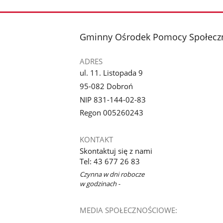
stopka
Gminny Ośrodek Pomocy Społecz
ADRES
ul. 11. Listopada 9
95-082 Dobroń
NIP 831-144-02-83
Regon 005260243
KONTAKT
Skontaktuj się z nami
Tel: 43 677 26 83
Czynna w dni robocze
w godzinach -
MEDIA SPOŁECZNOŚCIOWE: