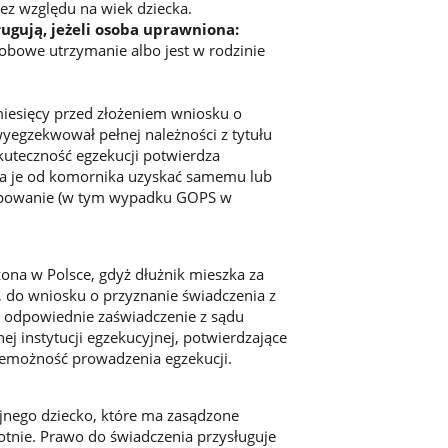
ez względu na wiek dziecka.
ugują, jeżeli osoba uprawniona:
obowe utrzymanie albo jest w rodzinie
 miesięcy przed złożeniem wniosku o
yegzekwował pełnej należności z tytułu
kuteczność egzekucji potwierdza
 je od komornika uzyskać samemu lub
tępowanie (w tym wypadku GOPS w
ona w Polsce, gdyż dłużnik mieszka za
i, do wniosku o przyznanie świadczenia z
 odpowiednie zaświadczenie z sądu
j instytucji egzekucyjnej, potwierdzające
iemożność prowadzenia egzekucji.
jnego dziecko, które ma zasądzone
tnie. Prawo do świadczenia przysługuje