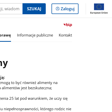
Logowanie
SZUKAJ
Zaloguj
do
panelu
Przejdź
do
sprawę
Informacje publiczne
Kontakt
serwisu
Biuletyn
Informacji
Publicznej
Gminny
ny
Ośrodek
Pomocy
Społecznej
ją:
w
(mogą to być również alimenty na
Dobroniu
a alimentów jest bezskuteczna;
enia 25 lat pod warunkiem, że uczy się
u niepełnosprawności, którego rodzic nie