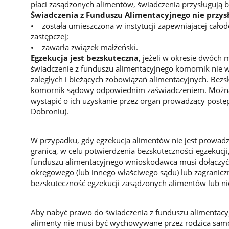
płaci zasądzonych alimentów, świadczenia przysługują b
Świadczenia z Funduszu Alimentacyjnego nie przysł
• została umieszczona w instytucji zapewniającej całod
zastępczej;
• zawarła związek małżeński.
Egzekucja jest bezskuteczna
, jeżeli w okresie dwóch
świadczenie z funduszu alimentacyjnego komornik nie w
zaległych i bieżących zobowiązań alimentacyjnych. Bezs
komornik sądowy odpowiednim zaświadczeniem. Można
wystąpić o ich uzyskanie przez organ prowadzący pos
Dobroniu).
W przypadku, gdy egzekucja alimentów nie jest prowadz
granicą, w celu potwierdzenia bezskuteczności egzekucj
funduszu alimentacyjnego wnioskodawca musi dołączyć
okręgowego (lub innego właściwego sądu) lub zagraniczne
bezskuteczność egzekucji zasądzonych alimentów lub n
Aby nabyć prawo do świadczenia z funduszu alimentacy
alimenty nie musi być wychowywane przez rodzica samo