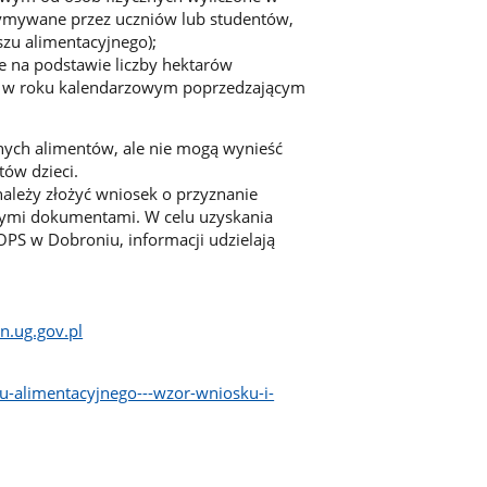
zymywane przez uczniów lub studentów,
szu alimentacyjnego);
 na podstawie liczby hektarów
ny w roku kalendarzowym poprzedzającym
nych alimentów, ale nie mogą wynieść
tów dzieci.
ależy złożyć wniosek o przyznanie
nymi dokumentami. W celu uzyskania
OPS w Dobroniu, informacji udzielają
n.ug.gov.pl
u-alimentacyjnego---wzor-wniosku-i-