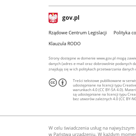
stopka
Strona
gov.pl
gov.pl
główna
Rządowe Centrum Legislacji
Polityka c
Klauzula RODO
Strony dostępne w domenie www.gov.pl mogą zawier
danych (adres e-mail oraz dobrowolnie podanych da
znajdują się w ich politykach przetwarzania danych
Treści tekstowe publikowane w serwis
udostępniane na licencji typu Creat
warunkach 4.0 (CC BY-SA 4.0). Materia
są udostępniane na licencji typu Cr
bez utworów zależnych 4.0 (CC BY-NC-N
W celu świadczenia usług na najwyższym p
w Państwa urządzeniu. W każdym momenci