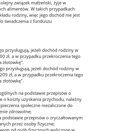
kolejny związek małżeński, żyje w
ych alimentów. W takich przypadkach
kładu rodziny, więc jego dochód nie jest
do świadczenia z funduszu
o przysługują, jeżeli dochód rodziny w
900 zł, a w przypadku przekroczenia tego
a złotówkę".
go przysługują, jeżeli dochód rodziny w
1209 zł, a w przypadku przekroczenia tego
a złotówkę".
ogólnych na podstawie przepisów o
 o koszty uzyskania przychodu, należny
pieczenia społeczne niezaliczone do
enie zdrowotne;
a podstawie przepisów o zryczałtowanym
ych przez osoby fizyczne;
ym od osób fizycznych wyliczone w