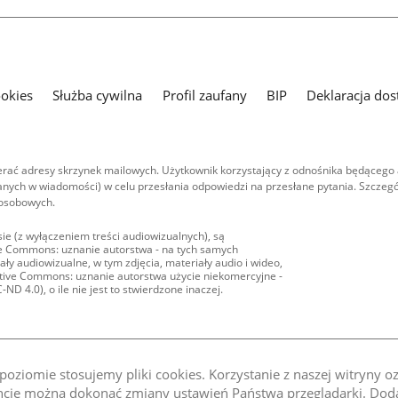
ookies
Służba cywilna
Profil zaufany
BIP
Deklaracja dos
ać adresy skrzynek mailowych. Użytkownik korzystający z odnośnika będącego 
nych w wiadomości) w celu przesłania odpowiedzi na przesłane pytania. Szczegó
 osobowych.
ie (z wyłączeniem treści audiowizualnych), są
ive Commons: uznanie autorstwa - na tych samych
ły audiowizualne, w tym zdjęcia, materiały audio i wideo,
eative Commons: uznanie autorstwa użycie niekomercyjne -
D 4.0), o ile nie jest to stwierdzone inaczej.
oziomie stosujemy pliki cookies. Korzystanie z naszej witryny 
e można dokonać zmiany ustawień Państwa przeglądarki. Dodat