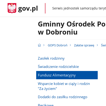
gov.pl
Serwis jednostek samorządu teryt
gov.pl
Gminny Ośrodek Po
w Dobroniu
GOPS Dobroń
Załatw sprawę
Świ
Zasiłek rodzinny
Świadczenie rodzicielskie
Fundusz Alimentacyjny
Wsparcie kobiet w ciąży i rodzin
"Za życiem"
Dodatki do zasiłku rodzinnego
Becikowe