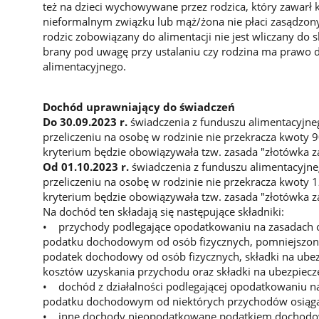
też na dzieci wychowywane przez rodzica, który zawarł 
nieformalnym związku lub mąż/żona nie płaci zasądzon
rodzic zobowiązany do alimentacji nie jest wliczany do s
brany pod uwagę przy ustalaniu czy rodzina ma prawo 
alimentacyjnego.
Dochód uprawniający do świadczeń
Do 30.09.2023 r.
świadczenia z funduszu alimentacyjneg
przeliczeniu na osobę w rodzinie nie przekracza kwoty 
kryterium będzie obowiązywała tzw. zasada "złotówka z
Od 01.10.2023 r.
świadczenia z funduszu alimentacyjne
przeliczeniu na osobę w rodzinie nie przekracza kwoty 
kryterium będzie obowiązywała tzw. zasada "złotówka z
Na dochód ten składają się następujące składniki:
• przychody podlegające opodatkowaniu na zasadach 
podatku dochodowym od osób fizycznych, pomniejszone
podatek dochodowy od osób fizycznych, składki na ubez
kosztów uzyskania przychodu oraz składki na ubezpiecz
• dochód z działalności podlegającej opodatkowaniu n
podatku dochodowym od niektórych przychodów osiągan
• inne dochody nieopodatkowane podatkiem dochodow