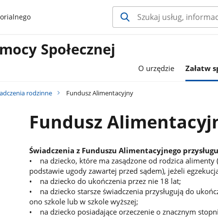
orialnego
mocy Społecznej
O urzędzie
Załatw 
adczenia rodzinne
Fundusz Alimentacyjny
Fundusz Alimentacyj
Świadczenia z Funduszu Alimentacyjnego przysługu
• na dziecko, które ma zasądzone od rodzica alimenty 
podstawie ugody zawartej przed sądem), jeżeli egzekucj
• na dziecko do ukończenia przez nie 18 lat;
• na dziecko starsze świadczenia przysługują do ukończ
ono szkole lub w szkole wyższej;
• na dziecko posiadające orzeczenie o znacznym stopni