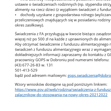
ustawie o świadczeniach rodzinnych (np. stypendia otr
alimenty na rzecz dzieci (z wyjątkiem świadczeń z fundu
• dochody uzyskane z gospodarstwa rolnego (wyliczane
przeliczeniowych znajdujących się w posiadaniu rodzi
okres zasiłkowy).
Świadczenia z FA przysługują w kwocie bieżąco zasądzo
więcej niż po 500 zł na każde z uprawnionych do alimen
Aby otrzymać świadczenie z funduszu alimentacyjnego n
świadczeń z funduszu alimentacyjnego wraz z wymaga
dokładniejszych informacji zapraszamy do kontaktu z G
pracownicy GOPS w Dobroniu pod numerami telefonu:
(43) 677-26-83 w. 131
501-413-529
bądź pod adresem mailowym:
gops.swiadczenia@dobro
Wzory wniosków dostępne są pod poniższym linkiem:
https://www.gov.pl/web/rodzina/swiadczenia-z-fundusz
zalacznikow-do-stosowania-na-nowy-okres-20212022