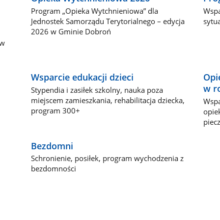
Program „Opieka Wytchnieniowa” dla
Wspa
Jednostek Samorządu Terytorialnego – edycja
sytu
2026 w Gminie Dobroń
 w
Wsparcie edukacji dzieci
Opi
w r
Stypendia i zasiłek szkolny, nauka poza
miejscem zamieszkania, rehabilitacja dziecka,
Wspa
program 300+
opie
piec
Bezdomni
Schronienie, posiłek, program wychodzenia z
bezdomności