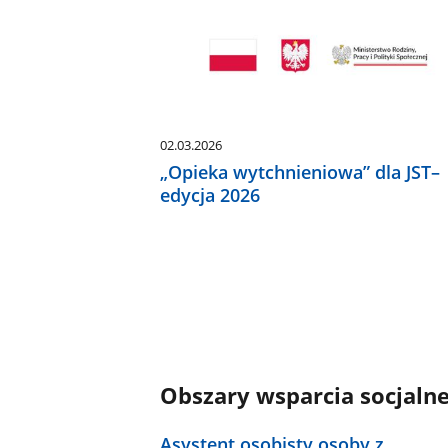
02.03.2026
„Opieka wytchnieniowa” dla JST–
edycja 2026
Obszary wsparcia socjaln
Asystent osobisty osoby z