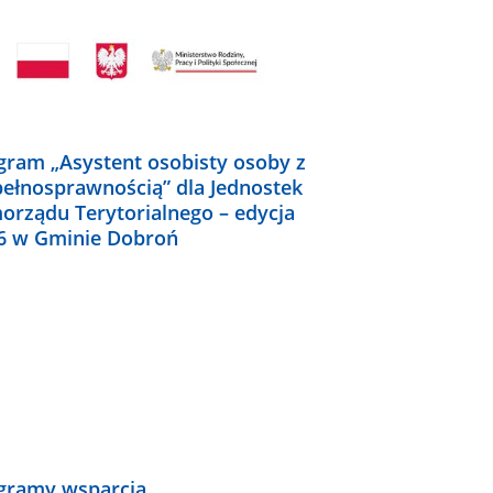
gram „Asystent osobisty osoby z
pełnosprawnością” dla Jednostek
orządu Terytorialnego – edycja
6 w Gminie Dobroń
gramy wsparcia