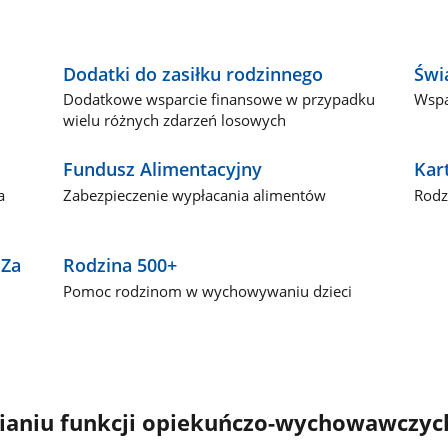
Dodatki do zasiłku rodzinnego
Świ
j
Dodatkowe wsparcie finansowe w przypadku
Wspa
wielu różnych zdarzeń losowych
Fundusz Alimentacyjny
Kar
a
Zabezpieczenie wypłacania alimentów
Rodz
"Za
Rodzina 500+
Pomoc rodzinom w wychowywaniu dzieci
nianiu funkcji opiekuńczo-wychowawczyc