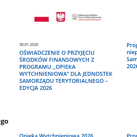
Pro
30.01.2026
nie
OŚWIADCZENIE O PRZYJĘCIU
Sam
ŚRODKÓW FINANSOWYCH Z
202
PROGRAMU ,,OPIEKA
WYTCHNIENIOWA’’ DLA JEDNOSTEK
SAMORZĄDU TERYTORIALNEGO –
EDYCJA 2026
ego
Opieka Wytchnieniowa 2026
Pro