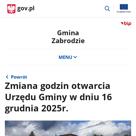
przejdź
gov.pl
do
wyszukiwar
Przejdź
do
Gmina
serwis
Zabrodzie
Biulety
Informa
Publicz
MENU
Gmina
Zabrod
Powrót
Zmiana godzin otwarcia
Urzędu Gminy w dniu 16
grudnia 2025r.