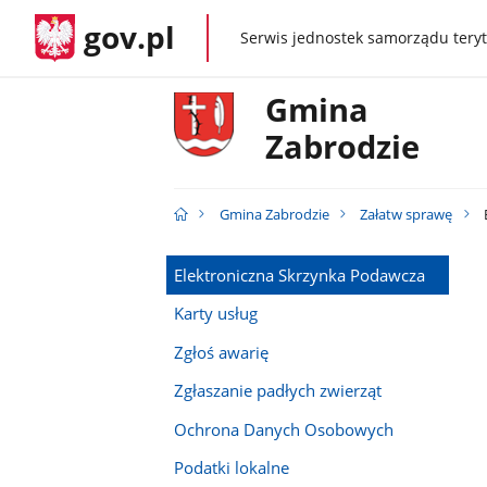
gov.pl
Serwis jednostek samorządu teryt
gov.pl
Gmina
Zabrodzie
Gmina Zabrodzie
Załatw sprawę
Elektroniczna Skrzynka Podawcza
Karty usług
Zgłoś awarię
Zgłaszanie padłych zwierząt
Ochrona Danych Osobowych
Podatki lokalne