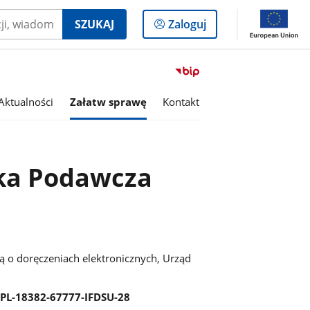
Logowanie
SZUKAJ
Zaloguj
do
panelu
Przejdź
do
serwisu
Aktualności
Załatw sprawę
Kontakt
Biuletyn
Informacji
Publicznej
Gmina
nka Podawcza
Zabrodzie
 o doręczeniach elektronicznych, Urząd
:PL-18382-67777-IFDSU-28