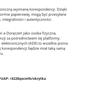
roniczną wymianę korespondencji. Dzięki
 formie papierowej, mogą być przesyłane
 integralności i autentyczności.
ki e-Doręczeń jako osoba fizyczna,
cji za pośrednictwem tej platformy.
 elektronicznych (ADE) to wszelkie pisma
ej korespondencji będzie miał taką samą
ru.
-PUAP: /4228qxcmfo/skrytka