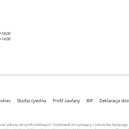
-18:00
-14:00
ookies
Służba cywilna
Profil zaufany
BIP
Deklaracja dos
ać adresy skrzynek mailowych. Użytkownik korzystający z odnośnika będącego 