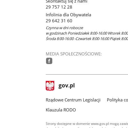
Skontaktuj się z nami
29 757 12 28
Infolinia dla Obywatela
29 642 31 60
Czynna w dni robocze
w godzinach Poniedziałek 8:00-16:00 Wtorek 8:00
Środa 8:00-16:00 -Czwartek 8:00-16:00 Piątek 8:00
MEDIA SPOŁECZNOŚCIOWE:
facebook
stopka
Strona
gov.pl
gov.pl
główna
Rządowe Centrum Legislacji
Polityka c
Klauzula RODO
Strony dostępne w domenie www.gov.pl mogą zawier