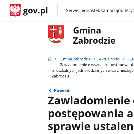
gov.pl
Serwis jednostek samorządu teryt
gov.pl
Gmina
Zabrodzie
Gmina Zabrodzie
Aktualności
Ogł
Zawiadomienie o wszczęciu postępowania
mieszkalnych jednorodzinnych wraz z niezbędn
Zabrodzie
Powrót
Zawiadomienie 
postępowania a
sprawie ustale