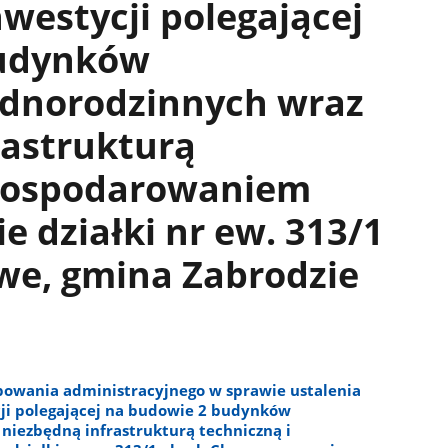
westycji polegającej
budynków
ednorodzinnych wraz
rastrukturą
agospodarowaniem
e działki nr ew. 313/1
we, gmina Zabrodzie
powania administracyjnego w sprawie ustalenia
i polegającej na budowie 2 budynków
niezbędną infrastrukturą techniczną i