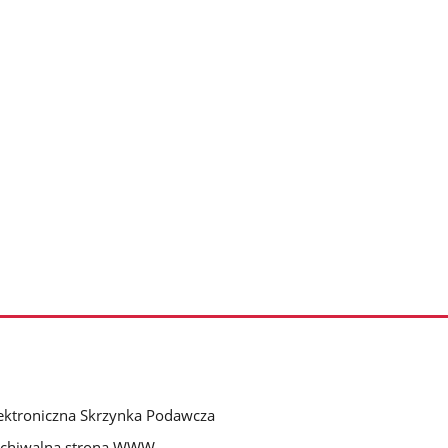
ektroniczna Skrzynka Podawcza
rchiwalna strona WWW