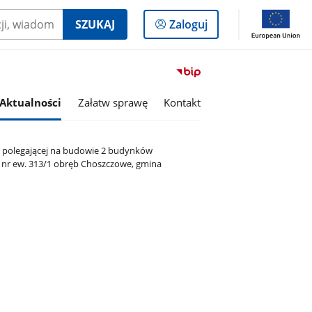
Logowanie
SZUKAJ
Zaloguj
do
panelu
Przejdź
do
serwisu
Aktualności
Załatw sprawę
Kontakt
Biuletyn
Informacji
Publicznej
i polegającej na budowie 2 budynków
Gmina
i nr ew. 313/1 obręb Choszczowe, gmina
Zabrodzie