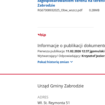
zagospodarowaniem terenu na terenie
Zabrodzie
RG67308932025​_Obw​_wszcz.pdf
0.28MB
Informacje o publikacji dokument
Pierwsza publikacja:
11.02.2026 12:37 jgomulski
Wytwarzający/ Odpowiadający:
Krzysztof Jezier
Pokaż historię zmian
stopka
Urząd Gminy Zabrodzie
ADRES
Wł. St. Reymonta 51