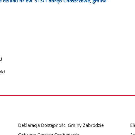
 działki nr ew. 313/1 obręb Choszczowe, gmina
u
ski
Deklaracja Dostępności Gminy Zabrodzie
El
Ochrona Danych Osobowych
A