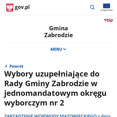
przejdź
gov.pl
do
wyszukiwar
Przejdź
do
Gmina
serwis
Zabrodzie
Biulety
Informa
Publicz
MENU
Gmina
Zabrod
Powrót
Wybory uzupełniające do
Rady Gminy Zabrodzie w
jednomandatowym okręgu
wyborczym nr 2
ZARZĄDZENIE WOJEWODY MAZOWIECKIEGO z dnia