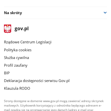
facebook
Na skróty
stopka
Strona
gov.pl
gov.pl
główna
Rządowe Centrum Legislacji
Polityka cookies
Służba cywilna
Profil zaufany
BIP
Deklaracja dostępności serwisu Gov.pl
Klauzula RODO
Strony dostępne w domenie www.gov.pl mogą zawierać adresy skrzynek
mailowych. Użytkownik korzystający z odnośnika będącego adresem e-
mail zgadza się na przetwarzanie jego danych (adres e-mail oraz