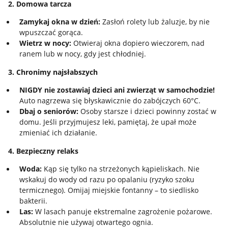
2. Domowa tarcza
Zamykaj okna w dzień:
Zasłoń rolety lub żaluzje, by nie
wpuszczać gorąca.
Wietrz w nocy:
Otwieraj okna dopiero wieczorem, nad
ranem lub w nocy, gdy jest chłodniej.
3. Chronimy najsłabszych
NIGDY nie zostawiaj dzieci ani zwierząt w samochodzie!
Auto nagrzewa się błyskawicznie do zabójczych 60°C.
Dbaj o seniorów:
Osoby starsze i dzieci powinny zostać w
domu. Jeśli przyjmujesz leki, pamiętaj, że upał może
zmieniać ich działanie.
4. Bezpieczny relaks
Woda:
Kąp się tylko na strzeżonych kąpieliskach. Nie
wskakuj do wody od razu po opalaniu (ryzyko szoku
termicznego). Omijaj miejskie fontanny – to siedlisko
bakterii.
Las:
W lasach panuje ekstremalne zagrożenie pożarowe.
Absolutnie nie używaj otwartego ognia.