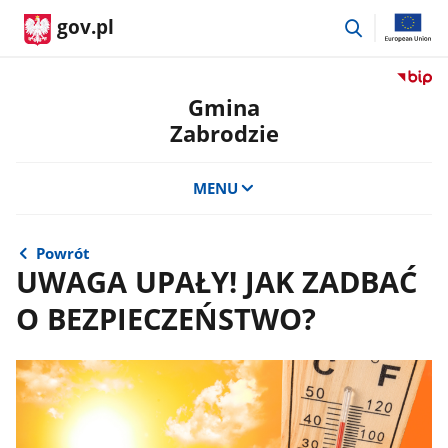
przejdź
gov.pl
do
wyszukiwar
Przejdź
do
Gmina
serwis
Zabrodzie
Biulety
Informa
Publicz
MENU
Gmina
Zabrod
Powrót
UWAGA UPAŁY! JAK ZADBAĆ
O BEZPIECZEŃSTWO?