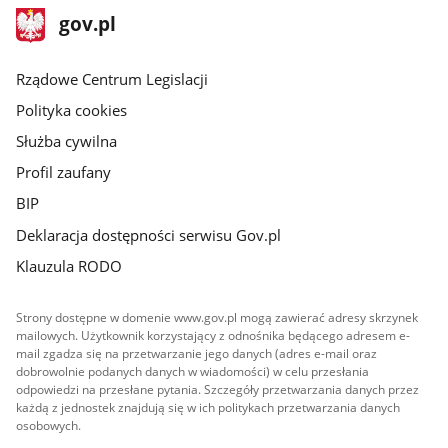
stopka
Strona
gov.pl
gov.pl
główna
Rządowe Centrum Legislacji
Polityka cookies
Służba cywilna
Profil zaufany
BIP
Deklaracja dostępności serwisu Gov.pl
Klauzula RODO
Strony dostępne w domenie www.gov.pl mogą zawierać adresy skrzynek
mailowych. Użytkownik korzystający z odnośnika będącego adresem e-
mail zgadza się na przetwarzanie jego danych (adres e-mail oraz
dobrowolnie podanych danych w wiadomości) w celu przesłania
odpowiedzi na przesłane pytania. Szczegóły przetwarzania danych przez
każdą z jednostek znajdują się w ich politykach przetwarzania danych
osobowych.