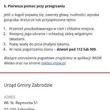
5. Pierwsza pomoc przy przegrzaniu
Jeśli u kogoś pojawią się: zawroty głowy, nudności, wysoka
gorączka, dreszcze lub przyspieszone tętno:
Przenieś poszkodowanego w cień i chłodne miejsce.
Rozepnij jego ubranie i schładzaj skórę wilgotnymi
okładami.
Podaj wodę do picia (małymi łykami).
W razie pogorszenia stanu –
dzwoń pod 112 lub 999
.
Bieżące ostrzeżenia pogodowe znajdziesz w aplikacji IMGW
Meteo oraz na stronie
meteo.imgw.pl
.
stopka
Urząd Gminy Zabrodzie
ADRES
Wł. St. Reymonta 51
07-230 Zabrodzie