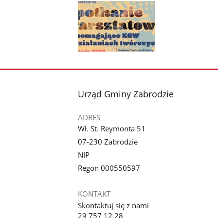
Pokaż
zdjęcie
1
z
stopka
Urząd Gminy Zabrodzie
galerii.
ADRES
Wł. St. Reymonta 51
07-230 Zabrodzie
NIP
Regon 000550597
KONTAKT
Skontaktuj się z nami
29 757 12 28