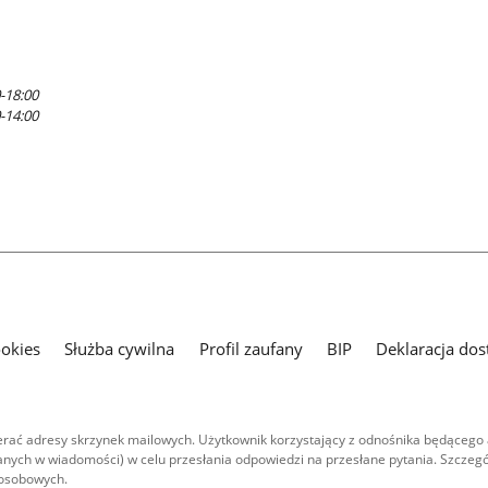
-18:00
-14:00
ookies
Służba cywilna
Profil zaufany
BIP
Deklaracja dos
ać adresy skrzynek mailowych. Użytkownik korzystający z odnośnika będącego 
nych w wiadomości) w celu przesłania odpowiedzi na przesłane pytania. Szczegó
 osobowych.