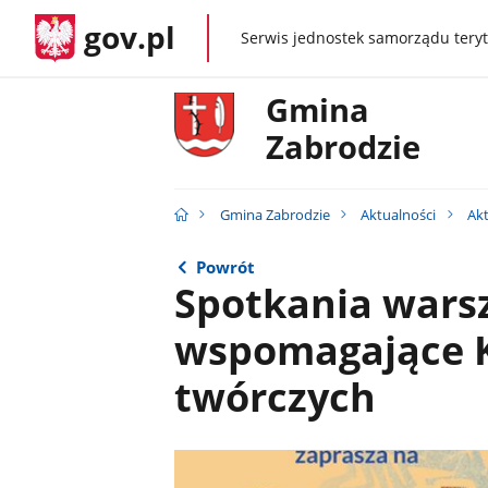
gov.pl
Serwis jednostek samorządu teryt
gov.pl
Gmina
Zabrodzie
Gmina Zabrodzie
Aktualności
Ak
Powrót
Spotkania wars
wspomagające K
twórczych