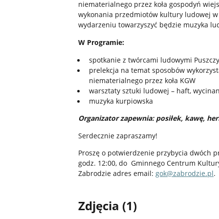
niematerialnego przez koła gospodyń wiejs
wykonania przedmiotów kultury ludowej w 
wydarzeniu towarzyszyć będzie muzyka lu
W Programie:
spotkanie z twórcami ludowymi Puszczy B
prelekcja na temat sposobów wykorzyst
niematerialnego przez koła KGW
warsztaty sztuki ludowej – haft, wycina
muzyka kurpiowska
Organizator zapewnia: posiłek, kawę, herb
Serdecznie zapraszamy!
Proszę o potwierdzenie przybycia dwóch pr
godz. 12:00, do Gminnego Centrum Kultury 
Zabrodzie adres email:
gok@zabrodzie.pl
.
Zdjęcia (1)