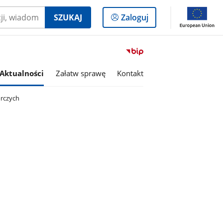
Logowanie
SZUKAJ
Zaloguj
do
panelu
Przejdź
do
serwisu
Aktualności
Załatw sprawę
Kontakt
Biuletyn
Informacji
rczych
Publicznej
Gmina
Zabrodzie