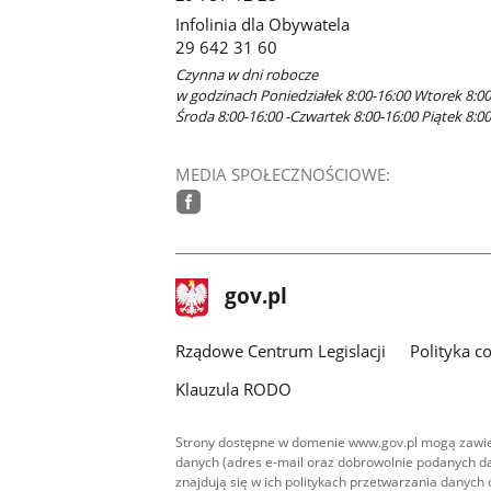
Infolinia dla Obywatela
29 642 31 60
Czynna w dni robocze
w godzinach Poniedziałek 8:00-16:00 Wtorek 8:00
Środa 8:00-16:00 -Czwartek 8:00-16:00 Piątek 8:00
MEDIA SPOŁECZNOŚCIOWE:
facebook
stopka
Strona
gov.pl
gov.pl
główna
Rządowe Centrum Legislacji
Polityka c
Klauzula RODO
Strony dostępne w domenie www.gov.pl mogą zawier
danych (adres e-mail oraz dobrowolnie podanych da
znajdują się w ich politykach przetwarzania danych