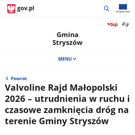
przejdź
gov.pl
do
wyszukiwar
Otwór
Przejdź
okno
do
Gmina
z
serwisu
Stryszów
tłuma
Biuletyn
języka
Informacji
migow
Publicznej
MENU
Gmina
Stryszów
Powrót
Valvoline Rajd Małopolski
2026 – utrudnienia w ruchu i
czasowe zamknięcia dróg na
terenie Gminy Stryszów