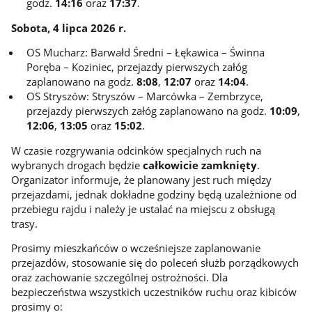
godz.
14:16
oraz
17:37
.
Sobota, 4 lipca 2026 r.
OS Mucharz: Barwałd Średni – Łękawica – Świnna
Poręba – Koziniec, przejazdy pierwszych załóg
zaplanowano na godz.
8:08
,
12:07
oraz
14:04
.
OS Stryszów: Stryszów – Marcówka – Zembrzyce,
przejazdy pierwszych załóg zaplanowano na godz.
10:09
,
12:06
,
13:05
oraz
15:02
.
W czasie rozgrywania odcinków specjalnych ruch na
wybranych drogach będzie
całkowicie zamknięty
.
Organizator informuje, że planowany jest ruch między
przejazdami, jednak dokładne godziny będą uzależnione od
przebiegu rajdu i należy je ustalać na miejscu z obsługą
trasy.
Prosimy mieszkańców o wcześniejsze zaplanowanie
przejazdów, stosowanie się do poleceń służb porządkowych
oraz zachowanie szczególnej ostrożności. Dla
bezpieczeństwa wszystkich uczestników ruchu oraz kibiców
prosimy o: