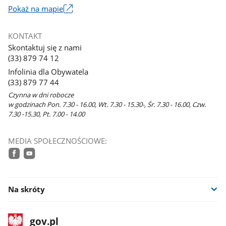
Link
Pokaż na mapie
otworzy
się
KONTAKT
w
Skontaktuj się z nami
nowym
(33) 879 74 12
oknie
Infolinia dla Obywatela
(33) 879 77 44
Czynna w dni robocze
w godzinach Pon. 7.30 - 16.00, Wt. 7.30 - 15.30-, Śr. 7.30 - 16.00, Czw.
7.30 -15.30, Pt. 7.00 - 14.00
MEDIA SPOŁECZNOŚCIOWE:
facebook
youtube
Na skróty
stopka
Strona
gov.pl