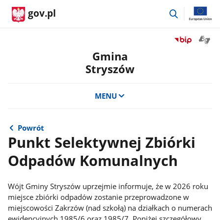
przejdź
gov.pl
do
wyszukiwar
Otwór
Przejdź
okno
do
Gmina
z
serwisu
Stryszów
tłuma
Biuletyn
języka
Informacji
migow
Publicznej
MENU
Gmina
Stryszów
Powrót
Punkt Selektywnej Zbiórki
Odpadów Komunalnych
Wójt Gminy Stryszów uprzejmie informuje, że w 2026 roku
miejsce zbiórki odpadów zostanie przeprowadzone w
miejscowości Zakrzów (nad szkołą) na działkach o numerach
ewidencyjnych 1985/6 oraz 1985/7. Poniżej szczegółowy