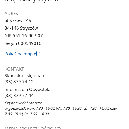
ADRES
Stryszów 149
34-146 Stryszów
NIP 551-16-90-907
Regon 000549016
Link
Pokaż na mapie
otworzy
się
KONTAKT
w
Skontaktuj się z nami
nowym
(33) 879 74 12
oknie
Infolinia dla Obywatela
(33) 879 77 44
Czynna w dni robocze
w godzinach Pon. 7.30 - 16.00, Wt. 7.30 - 15.30-, Śr. 7.30 - 16.00, Czw.
7.30 -15.30, Pt. 7.00 - 14.00
MEDIA SPOŁECZNOŚCIOWE: