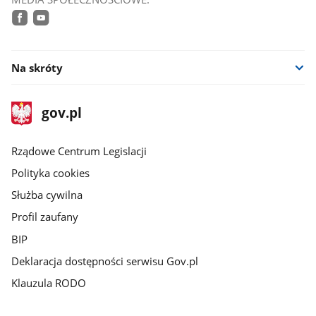
facebook
youtube
Na skróty
stopka
Strona
gov.pl
gov.pl
główna
Rządowe Centrum Legislacji
Polityka cookies
Służba cywilna
Profil zaufany
BIP
Deklaracja dostępności serwisu Gov.pl
Klauzula RODO