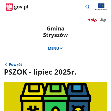
przejdź
gov.pl
do
wyszukiwar
Otwór
Przejdź
okno
do
Gmina
z
serwisu
Stryszów
tłuma
Biuletyn
języka
Informacji
migow
Publicznej
MENU
Gmina
Stryszów
Powrót
PSZOK - lipiec 2025r.