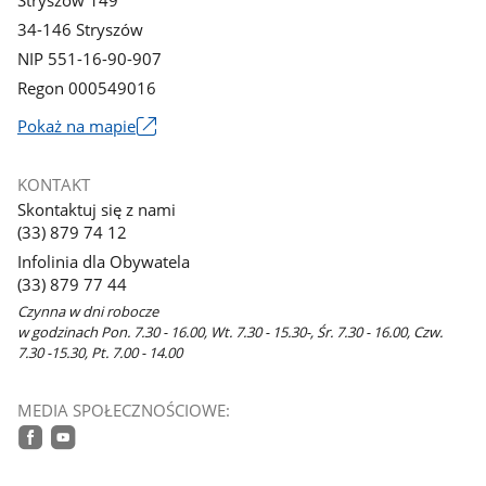
Stryszów 149
34-146 Stryszów
NIP 551-16-90-907
Regon 000549016
Link
Pokaż na mapie
otworzy
się
KONTAKT
w
Skontaktuj się z nami
nowym
(33) 879 74 12
oknie
Infolinia dla Obywatela
(33) 879 77 44
Czynna w dni robocze
w godzinach Pon. 7.30 - 16.00, Wt. 7.30 - 15.30-, Śr. 7.30 - 16.00, Czw.
7.30 -15.30, Pt. 7.00 - 14.00
MEDIA SPOŁECZNOŚCIOWE:
facebook
youtube