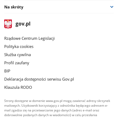
Na skróty
stopka
Strona
gov.pl
gov.pl
główna
Rządowe Centrum Legislacji
Polityka cookies
Służba cywilna
Profil zaufany
BIP
Deklaracja dostępności serwisu Gov.pl
Klauzula RODO
Strony dostępne w domenie www.gov.pl mogą zawierać adresy skrzynek
mailowych. Użytkownik korzystający z odnośnika będącego adresem e-
mail zgadza się na przetwarzanie jego danych (adres e-mail oraz
dobrowolnie podanych danych w wiadomości) w celu przesłania