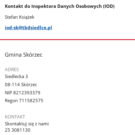
Kontakt do Inspektora Danych Osobowych (IOD)
Stefan Książek
iod-sk@tbdsiedlce.pl
stopka
Gmina Skórzec
ADRES
Siedlecka 3
08-114 Skórzec
NIP 8212393379
Regon 711582575
KONTAKT
Skontaktuj się z nami
25 3081130