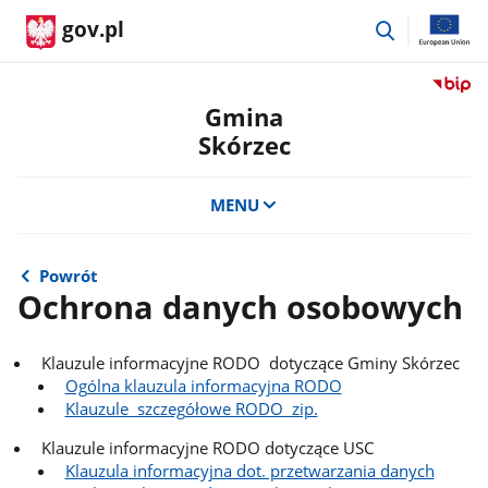
przejdź
gov.pl
do
wyszukiwar
Przejdź
do
Gmina
serwis
Skórzec
Biulety
Informa
Publicz
MENU
Gmina
Skórze
Powrót
Ochrona danych osobowych
Klauzule informacyjne RODO dotyczące Gminy Skórzec
Ogólna klauzula informacyjna RODO
Klauzule szczegółowe RODO zip.
Klauzule informacyjne RODO dotyczące USC
Klauzula informacyjna dot. przetwarzania danych