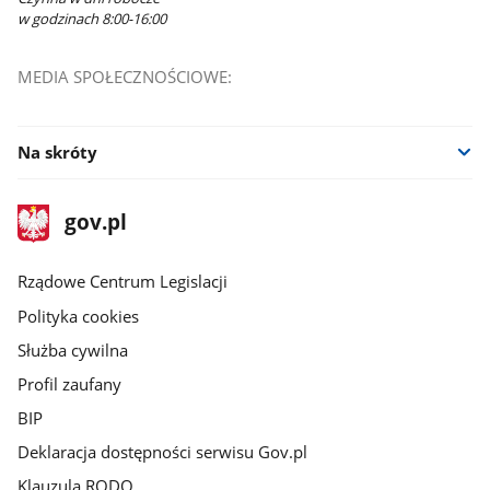
w godzinach 8:00-16:00
MEDIA SPOŁECZNOŚCIOWE:
Na skróty
stopka
Strona
gov.pl
gov.pl
główna
Rządowe Centrum Legislacji
Polityka cookies
Służba cywilna
Profil zaufany
BIP
Deklaracja dostępności serwisu Gov.pl
Klauzula RODO