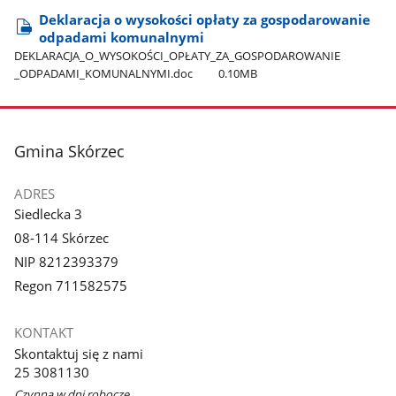
Deklaracja o wysokości opłaty za gospodarowanie
odpadami komunalnymi
DEKLARACJA​_O​_WYSOKOŚCI​_OPŁATY​_ZA​_GOSPODAROWANIE​
_ODPADAMI​_KOMUNALNYMI.doc
0.10MB
stopka
Gmina Skórzec
ADRES
Siedlecka 3
08-114 Skórzec
NIP 8212393379
Regon 711582575
KONTAKT
Skontaktuj się z nami
25 3081130
Czynna w dni robocze