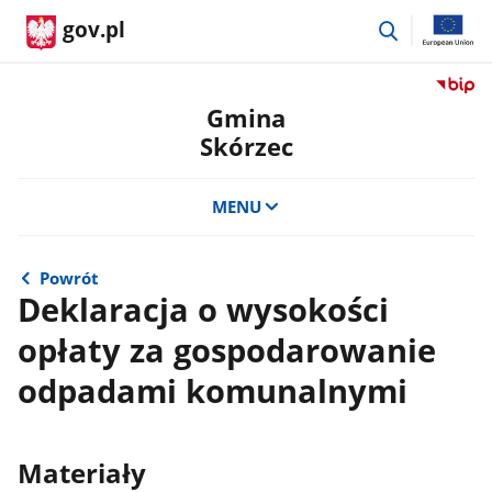
przejdź
gov.pl
do
wyszukiwar
Przejdź
do
Gmina
serwis
Skórzec
Biulety
Informa
Publicz
MENU
Gmina
Skórze
Powrót
Deklaracja o wysokości
opłaty za gospodarowanie
odpadami komunalnymi
Materiały