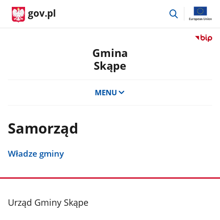
przejdź
gov.pl
do
wyszukiwar
Przejdź
do
Gmina
serwis
Skąpe
Biulety
Informa
Publicz
MENU
Gmina
Skąpe
Samorząd
Władze gminy
stopka
Urząd Gminy Skąpe