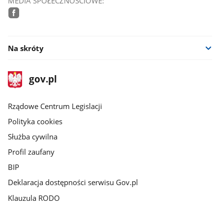
MEDIA SPOŁECZNOŚCIOWE:
facebook
Na skróty
stopka
Strona
gov.pl
gov.pl
główna
Rządowe Centrum Legislacji
Polityka cookies
Służba cywilna
Profil zaufany
BIP
Deklaracja dostępności serwisu Gov.pl
Klauzula RODO