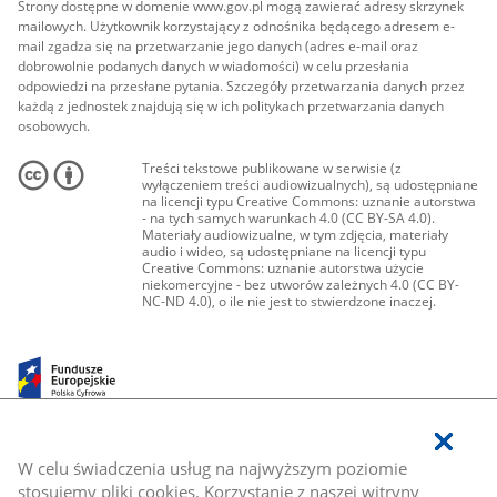
Strony dostępne w domenie www.gov.pl mogą zawierać adresy skrzynek
mailowych. Użytkownik korzystający z odnośnika będącego adresem e-
mail zgadza się na przetwarzanie jego danych (adres e-mail oraz
dobrowolnie podanych danych w wiadomości) w celu przesłania
odpowiedzi na przesłane pytania. Szczegóły przetwarzania danych przez
każdą z jednostek znajdują się w ich politykach przetwarzania danych
osobowych.
Treści tekstowe publikowane w serwisie (z
wyłączeniem treści audiowizualnych), są udostępniane
na licencji typu Creative Commons: uznanie autorstwa
- na tych samych warunkach 4.0 (CC BY-SA 4.0).
Materiały audiowizualne, w tym zdjęcia, materiały
audio i wideo, są udostępniane na licencji typu
Creative Commons: uznanie autorstwa użycie
niekomercyjne - bez utworów zależnych 4.0 (CC BY-
NC-ND 4.0), o ile nie jest to stwierdzone inaczej.
W celu świadczenia usług na najwyższym poziomie
stosujemy pliki cookies. Korzystanie z naszej witryny