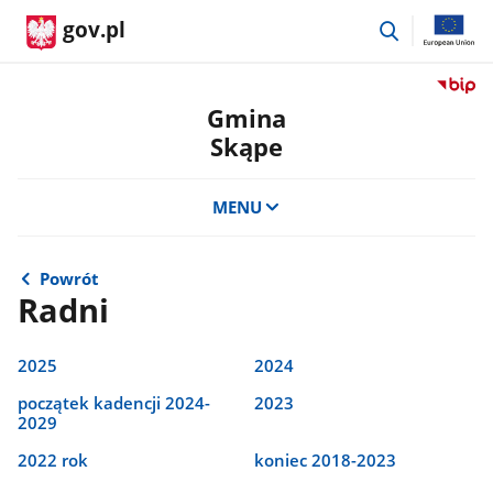
przejdź
gov.pl
do
wyszukiwar
Przejdź
do
Gmina
serwis
Skąpe
Biulety
Informa
Publicz
MENU
Gmina
Skąpe
Powrót
Radni
2025
2024
początek kadencji 2024-
2023
2029
2022 rok
koniec 2018-2023