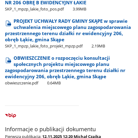
NR 206 OBRĘ B EWIDENCYJNY ŁAKIE
SKP​_1​_mpzp​_lakie​_foto​_pos.pdf
3.99MB
PROJEKT UCHWAŁY RADY GMINY SKĄPE w sprawie
uchwalenia miejscowego planu zagospodarowania
przestrzennego terenu działki nr ewidencyjny 206,
obręb Łąkie, gmina Skąpe
SKP​_1​_mpzp​_lakie​_foto​_projekt​_mpzp.pdf
2.19MB
OBWIESZCZENIE o rozpoczęciu konsultacji
społecznych projektu miejscowego planu
zagospodarowania przestrzennego terenu działki nr
ewidencyjny 206, obręb Ląkie, gmina Skąpe
obwieszczenie.pdf
0.64MB
Informacje o publikacji dokumentu
Pierwsza publikacja:
12.11.2025 12:20 Michał Czajka