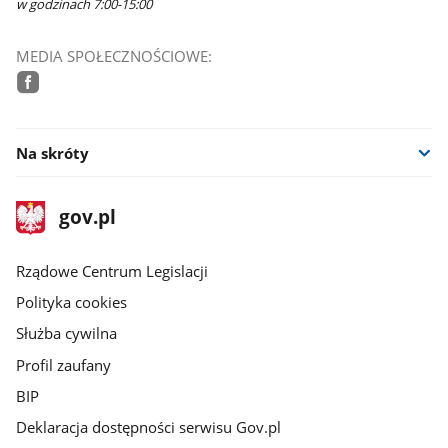
w godzinach 7:00-15:00
MEDIA SPOŁECZNOŚCIOWE:
facebook
Na skróty
stopka
Strona
gov.pl
gov.pl
główna
Rządowe Centrum Legislacji
Polityka cookies
Służba cywilna
Profil zaufany
BIP
Deklaracja dostępności serwisu Gov.pl