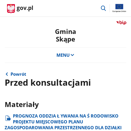
przejdź
gov.pl
do
wyszukiwar
Przejdź
do
Gmina
serwis
Skąpe
Biulety
Informa
Publicz
MENU
Gmina
Skąpe
Powrót
Przed konsultacjami
Materiały
PROGNOZA ODDZIA Ł YWANIA NA Ś RODOWISKO
PROJEKTU MIEJSCOWEGO PLANU
ZAGOSPODAROWANIA PRZESTRZENNEGO DLA DZIAŁKI