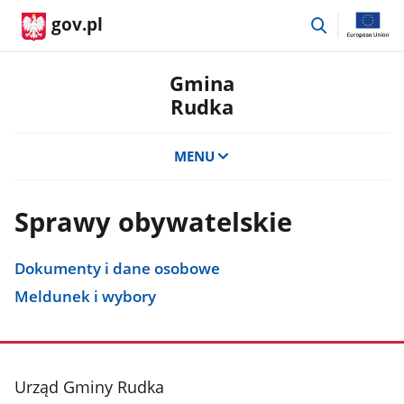
przejdź
gov.pl
do
wyszukiwar
Gmina
Rudka
MENU
Sprawy obywatelskie
Dokumenty i dane osobowe
Meldunek i wybory
stopka
Urząd Gminy Rudka