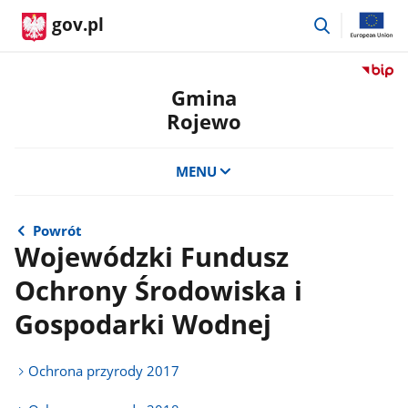
przejdź
gov.pl
do
wyszukiwar
Przejdź
do
Gmina
serwis
Rojewo
Biulety
Informa
Publicz
MENU
Gmina
Rojewo
Powrót
Wojewódzki Fundusz
Ochrony Środowiska i
Gospodarki Wodnej
Ochrona przyrody 2017