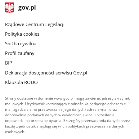
stopka
Strona
gov.pl
gov.pl
główna
Rządowe Centrum Legislacji
Polityka cookies
Służba cywilna
Profil zaufany
BIP
Deklaracja dostępności serwisu Gov.pl
Klauzula RODO
Strony dostępne w domenie www.gov.pl mogą zawierać adresy skrzynek
mailowych. Użytkownik korzystający z odnośnika będącego adresem e-
mail zgadza się na przetwarzanie jego danych (adres e-mail oraz
dobrowolnie podanych danych w wiadomości) w celu przesłania
odpowiedzi na przesłane pytania. Szczegóły przetwarzania danych przez
każdą z jednostek znajdują się w ich politykach przetwarzania danych
osobowych.