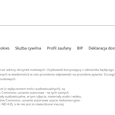
ookies
Służba cywilna
Profil zaufany
BIP
Deklaracja dos
ać adresy skrzynek mailowych. Użytkownik korzystający z odnośnika będącego 
nych w wiadomości) w celu przesłania odpowiedzi na przesłane pytania. Szczegó
 osobowych.
ie (z wyłączeniem treści audiowizualnych), są
ive Commons: uznanie autorstwa - na tych samych
ły audiowizualne, w tym zdjęcia, materiały audio i wideo,
eative Commons: uznanie autorstwa użycie niekomercyjne -
D 4.0), o ile nie jest to stwierdzone inaczej.