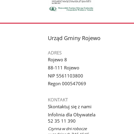
Pokaż
zdjęcie
1
z
stopka
Urząd Gminy Rojewo
galerii.
ADRES
Rojewo 8
88-111 Rojewo
NIP 5561103800
Regon 000547069
KONTAKT
Skontaktuj się z nami
Infolinia dla Obywatela
52 35 11 390
Czynna w dni robocze