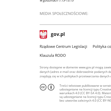
w godzinach 7:15-15:15
MEDIA SPOŁECZNOŚCIOWE:
stopka
Strona
gov.pl
gov.pl
główna
Rządowe Centrum Legislacji
Polityka c
Klauzula RODO
Strony dostępne w domenie www.gov.pl mogą zawier
danych (adres e-mail oraz dobrowolnie podanych da
znajdują się w ich politykach przetwarzania danych
Treści tekstowe publikowane w serwis
udostępniane na licencji typu Creat
warunkach 4.0 (CC BY-SA 4.0). Materia
są udostępniane na licencji typu Cr
bez utworów zależnych 4.0 (CC BY-NC-N