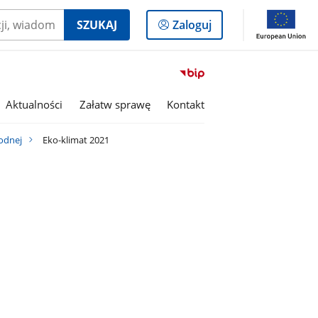
Logowanie
SZUKAJ
Zaloguj
do
panelu
Przejdź
do
serwisu
Aktualności
Załatw sprawę
Kontakt
Biuletyn
Informacji
odnej
Eko-klimat 2021
Publicznej
Gmina
Rojewo