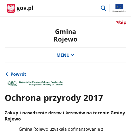
przejdź
gov.pl
do
wyszukiwar
Przejdź
do
Gmina
serwis
Rojewo
Biulety
Informa
Publicz
MENU
Gmina
Rojewo
Powrót
Ochrona przyrody 2017
Zakup i nasadzenie drzew i krzewów na terenie Gminy
Rojewo
Gmina Rojewo uzyskała dofinansowanie z