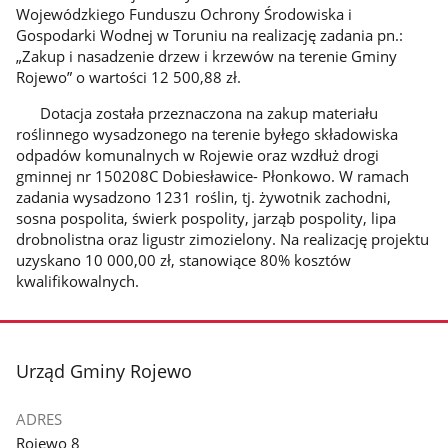
Wojewódzkiego Funduszu Ochrony Środowiska i
Gospodarki Wodnej w Toruniu na realizację zadania pn.:
„Zakup i nasadzenie drzew i krzewów na terenie Gminy
Rojewo” o wartości 12 500,88 zł.
Dotacja została przeznaczona na zakup materiału
roślinnego wysadzonego na terenie byłego składowiska
odpadów komunalnych w Rojewie oraz wzdłuż drogi
gminnej nr 150208C Dobiesławice- Płonkowo. W ramach
zadania wysadzono 1231 roślin, tj. żywotnik zachodni,
sosna pospolita, świerk pospolity, jarząb pospolity, lipa
drobnolistna oraz ligustr zimozielony. Na realizację projektu
uzyskano 10 000,00 zł, stanowiące 80% kosztów
kwalifikowalnych.
stopka
Urząd Gminy Rojewo
ADRES
Rojewo 8