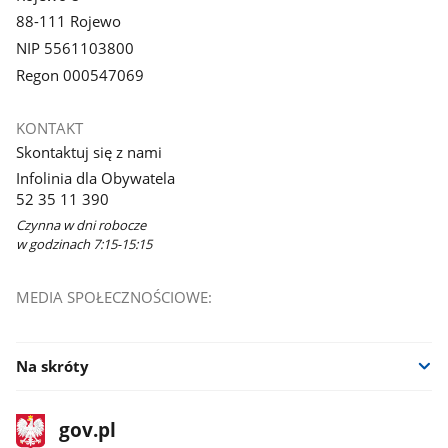
88-111 Rojewo
NIP 5561103800
Regon 000547069
KONTAKT
Skontaktuj się z nami
Infolinia dla Obywatela
52 35 11 390
Czynna w dni robocze
w godzinach 7:15-15:15
MEDIA SPOŁECZNOŚCIOWE:
Na skróty
stopka
Strona
gov.pl
gov.pl