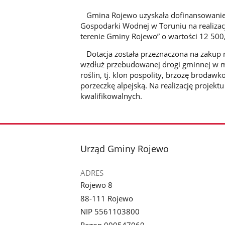
Gmina Rojewo uzyskała dofinansowanie
Gospodarki Wodnej w Toruniu na realizac
terenie Gminy Rojewo” o wartości 12 500,
Dotacja została przeznaczona na zakup m
wzdłuż przebudowanej drogi gminnej w m
roślin, tj. klon pospolity, brzozę brodaw
porzeczkę alpejską. Na realizację projek
kwalifikowalnych.
stopka
Urząd Gminy Rojewo
ADRES
Rojewo 8
88-111 Rojewo
NIP 5561103800