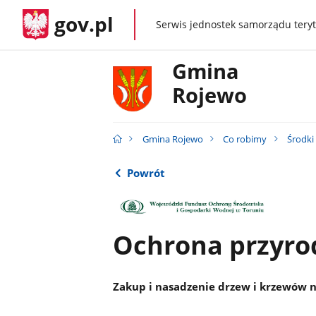
gov.pl
Serwis jednostek samorządu teryt
gov.pl
Gmina
Rojewo
Gmina Rojewo
Co robimy
Środki
Powrót
Ochrona przyro
Zakup i nasadzenie drzew i krzewów 