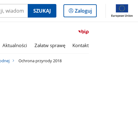
Logowanie
SZUKAJ
Zaloguj
do
panelu
Przejdź
do
serwisu
Aktualności
Załatw sprawę
Kontakt
Biuletyn
Informacji
odnej
Ochrona przyrody 2018
Publicznej
Gmina
Rojewo