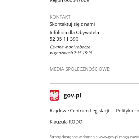
Regon 000547069
KONTAKT
Skontaktuj się z nami
Infolinia dla Obywatela
52 35 11 390
Czynna w dni robocze
w godzinach 7:15-15:15
MEDIA SPOŁECZNOŚCIOWE:
stopka
Strona
gov.pl
gov.pl
główna
Rządowe Centrum Legislacji
Polityka c
Klauzula RODO
Strony dostępne w domenie www.gov.pl mogą zawier