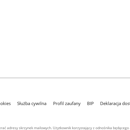
ookies
Służba cywilna
Profil zaufany
BIP
Deklaracja dos
ać adresy skrzynek mailowych. Użytkownik korzystający z odnośnika będącego 