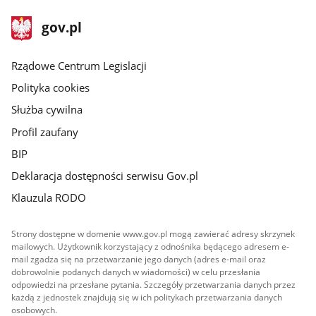
stopka
Strona
gov.pl
gov.pl
główna
Rządowe Centrum Legislacji
Polityka cookies
Służba cywilna
Profil zaufany
BIP
Deklaracja dostępności serwisu Gov.pl
Klauzula RODO
Strony dostępne w domenie www.gov.pl mogą zawierać adresy skrzynek
mailowych. Użytkownik korzystający z odnośnika będącego adresem e-
mail zgadza się na przetwarzanie jego danych (adres e-mail oraz
dobrowolnie podanych danych w wiadomości) w celu przesłania
odpowiedzi na przesłane pytania. Szczegóły przetwarzania danych przez
każdą z jednostek znajdują się w ich politykach przetwarzania danych
osobowych.