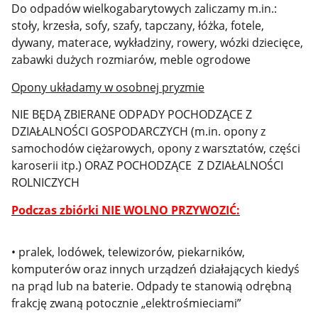
Do odpadów wielkogabarytowych zaliczamy m.in.:
stoły, krzesła, sofy, szafy, tapczany, łóżka, fotele,
dywany, materace, wykładziny, rowery, wózki dziecięce,
zabawki dużych rozmiarów, meble ogrodowe
Opony układamy w osobnej pryzmie
NIE BĘDĄ ZBIERANE ODPADY POCHODZĄCE Z
DZIAŁALNOŚCI GOSPODARCZYCH (m.in. opony z
samochodów ciężarowych, opony z warsztatów, części
karoserii itp.) ORAZ POCHODZĄCE Z DZIAŁALNOŚCI
ROLNICZYCH
Podczas zbiórki NIE WOLNO PRZYWOZIĆ:
• pralek, lodówek, telewizorów, piekarników,
komputerów oraz innych urządzeń działających kiedyś
na prąd lub na baterie. Odpady te stanowią odrębną
frakcję zwaną potocznie „elektrośmieciami”