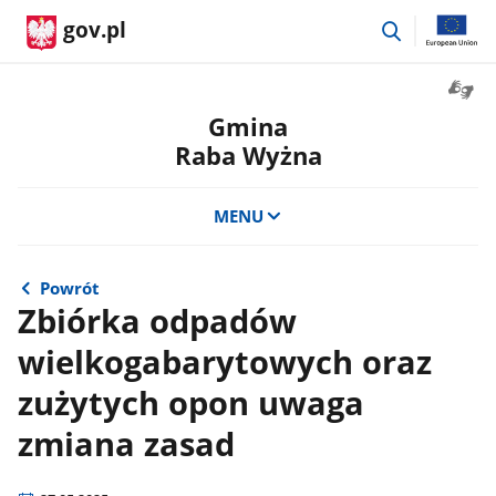
przejdź
gov.pl
do
wyszukiwar
Otwór
okno
Gmina
z
Raba Wyżna
tłuma
języka
migow
MENU
Powrót
Zbiórka odpadów
wielkogabarytowych oraz
zużytych opon uwaga
zmiana zasad