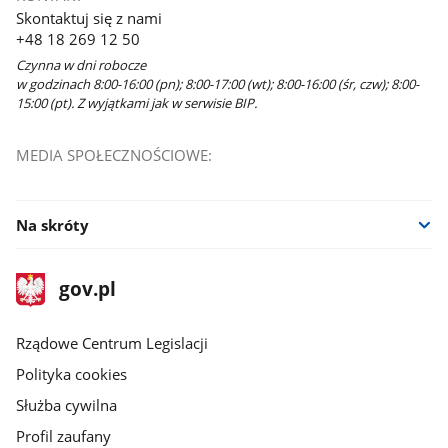
Skontaktuj się z nami
+48 18 269 12 50
Czynna w dni robocze
w godzinach 8:00-16:00 (pn); 8:00-17:00 (wt); 8:00-16:00 (śr, czw); 8:00-
15:00 (pt). Z wyjątkami jak w serwisie BIP.
MEDIA SPOŁECZNOŚCIOWE:
Na skróty
stopka
Strona
gov.pl
gov.pl
główna
Rządowe Centrum Legislacji
Polityka cookies
Służba cywilna
Profil zaufany