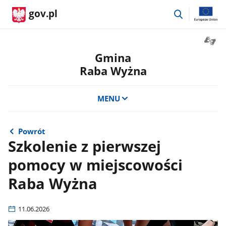
przejdź
gov.pl
do
wyszukiwar
Otwór
okno
Gmina
z
Raba Wyżna
tłuma
języka
migow
MENU
Powrót
Szkolenie z pierwszej
pomocy w miejscowości
Raba Wyżna
11.06.2026