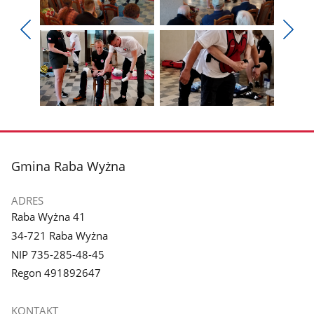
Pokaż
Pokaż
zdjęcie
zdjęcie
Pokaż
Poka
1
2
poprzednie
nest
z
z
zdjęcia
zdjęc
galerii.
galerii.
Pokaż
Pokaż
zdjęcie
zdjęcie
3
4
z
z
stopka
Gmina Raba Wyżna
galerii.
galerii.
ADRES
Raba Wyżna 41
34-721 Raba Wyżna
NIP 735-285-48-45
Regon 491892647
KONTAKT