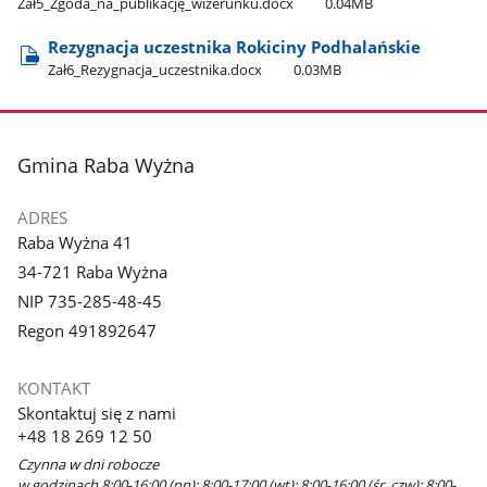
Zał5​_Zgoda​_na​_publikację​_wizerunku.docx
0.04MB
Rezygnacja uczestnika Rokiciny Podhalańskie
Zał6​_Rezygnacja​_uczestnika.docx
0.03MB
stopka
Gmina Raba Wyżna
ADRES
Raba Wyżna 41
34-721 Raba Wyżna
NIP 735-285-48-45
Regon 491892647
KONTAKT
Skontaktuj się z nami
+48 18 269 12 50
Czynna w dni robocze
w godzinach 8:00-16:00 (pn); 8:00-17:00 (wt); 8:00-16:00 (śr, czw); 8:00-