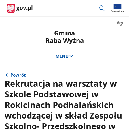
przejdź
gov.pl
do
wyszukiwar
Otwór
okno
Gmina
z
Raba Wyżna
tłuma
języka
migow
MENU
Powrót
Rekrutacja na warsztaty w
Szkole Podstawowej w
Rokicinach Podhalańskich
wchodzącej w skład Zespołu
Szkolno- Przedszkolnego w