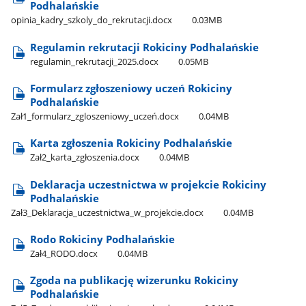
Podhalańskie
opinia​_kadry​_szkoly​_do​_rekrutacji.docx
0.03MB
Regulamin rekrutacji Rokiciny Podhalańskie
regulamin​_rekrutacji​_2025.docx
0.05MB
Formularz zgłoszeniowy uczeń Rokiciny
Podhalańskie
Zał1​_formularz​_zgloszeniowy​_uczeń.docx
0.04MB
Karta zgłoszenia Rokiciny Podhalańskie
Zał2​_karta​_zgłoszenia.docx
0.04MB
Deklaracja uczestnictwa w projekcie Rokiciny
Podhalańskie
Zał3​_Deklaracja​_uczestnictwa​_w​_projekcie.docx
0.04MB
Rodo Rokiciny Podhalańskie
Zał4​_RODO.docx
0.04MB
Zgoda na publikację wizerunku Rokiciny
Podhalańskie