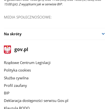
15:00 (pt). Z wyjątkami jak w serwisie BIP.
MEDIA SPOŁECZNOŚCIOWE:
Na skróty
stopka
Strona
gov.pl
gov.pl
główna
Rządowe Centrum Legislacji
Polityka cookies
Służba cywilna
Profil zaufany
BIP
Deklaracja dostępności serwisu Gov.pl
Klauzula RODO