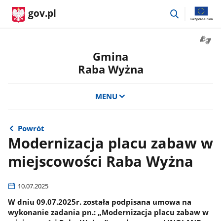
przejdź
gov.pl
do
wyszukiwar
Otwór
okno
Gmina
z
Raba Wyżna
tłuma
języka
migow
MENU
Powrót
Modernizacja placu zabaw w
miejscowości Raba Wyżna
10.07.2025
W dniu 09.07.2025r. została podpisana umowa na
wykonanie zadania pn.: „Modernizacja placu zabaw w