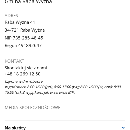
stopka
Gmina Raba Wyżna
ADRES
Raba Wyżna 41
34-721 Raba Wyżna
NIP 735-285-48-45
Regon 491892647
KONTAKT
Skontaktuj się z nami
+48 18 269 12 50
Czynna w dni robocze
w godzinach 8:00-16:00 (pn); 8:00-17:00 (wt); 8:00-16:00 (śr, czw); 8:00-
15:00 (pt). Z wyjątkami jak w serwisie BIP.
MEDIA SPOŁECZNOŚCIOWE:
Na skróty