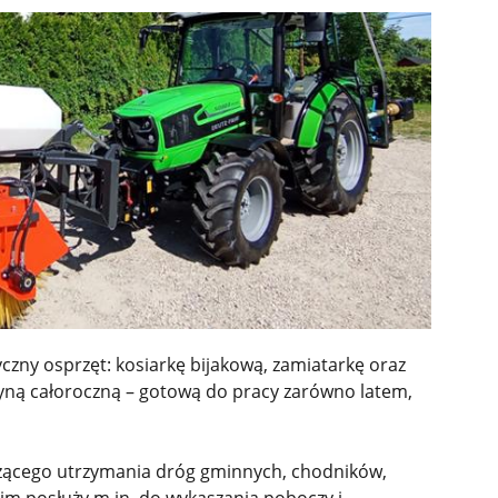
yczny osprzęt: kosiarkę bijakową, zamiatarkę oraz
zyną całoroczną – gotową do pracy zarówno latem,
eżącego utrzymania dróg gminnych, chodników,
im posłuży m.in. do wykaszania poboczy i