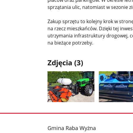
sprzątania ulic, natomiast w sezonie 
Zakup sprzętu to kolejny krok w stro
na rzecz mieszkańców. Dzięki tej inwes
utrzymania infrastruktury drogowej, c
na bieżące potrzeby.
Zdjęcia (3)
Pokaż
Pokaż
zdjęcie
zdjęcie
1
2
z
z
stopka
Gmina Raba Wyżna
galerii.
galerii.