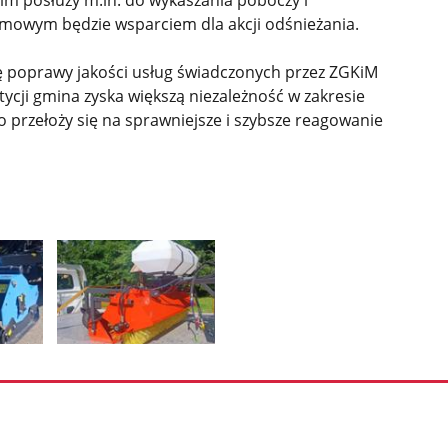
zimowym będzie wsparciem dla akcji odśnieżania.
nę poprawy jakości usług świadczonych przez ZGKiM
tycji gmina zyska większą niezależność w zakresie
o przełoży się na sprawniejsze i szybsze reagowanie
Pokaż
zdjęcie
3
z
galerii.