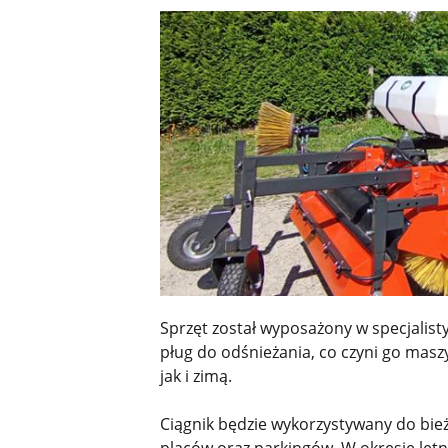
Sprzęt został wyposażony w specjalist
pług do odśnieżania, co czyni go mas
jak i zimą.
Ciągnik będzie wykorzystywany do bi
placów oraz parkingów. W okresie letn