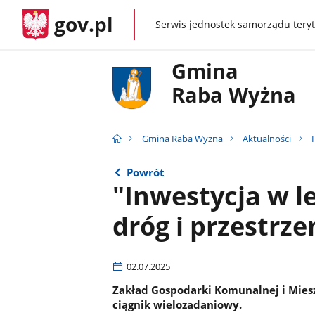
gov.pl
Serwis jednostek samorządu teryt
gov.pl
Gmina
Raba Wyżna
Gmina Raba Wyżna
Aktualności
Powrót
"Inwestycja w l
dróg i przestrze
02.07.2025
Zakład Gospodarki Komunalnej i Mies
ciągnik wielozadaniowy.