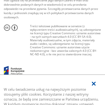
mail zgadza się na przetwarzanie jego danych (adres e-mail oraz
dobrowolnie podanych danych w wiadomości) w celu przesłania
odpowiedzi na przesłane pytania. Szczegóły przetwarzania danych przez
każdą z jednostek znajdują się w ich politykach przetwarzania danych
osobowych.
Treści tekstowe publikowane w serwisie (z
wyłączeniem treści audiowizualnych), są udostępniane
na licencji typu Creative Commons: uznanie autorstwa
- na tych samych warunkach 4.0 (CC BY-SA 4.0).
Materiały audiowizualne, w tym zdjęcia, materiały
audio i wideo, są udostępniane na licencji typu
Creative Commons: uznanie autorstwa użycie
niekomercyjne - bez utworów zależnych 4.0 (CC BY-
NC-ND 4.0), o ile nie jest to stwierdzone inaczej.
W celu świadczenia usług na najwyższym poziomie
stosujemy pliki cookies. Korzystanie z naszej witryny
oznacza, że będą one zamieszczane w Państwa urządzeniu.
W każdym momencie można dokonać zmiany ustawień