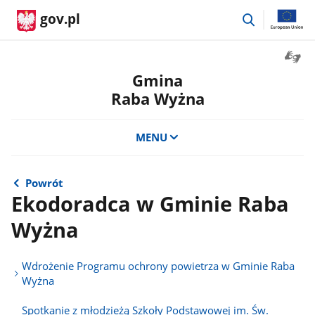
przejdź
gov.pl
do
wyszukiwar
Otwór
okno
Gmina
z
Raba Wyżna
tłuma
języka
migow
MENU
Powrót
Ekodoradca w Gminie Raba
Wyżna
Wdrożenie Programu ochrony powietrza w Gminie Raba
Wyżna
Spotkanie z młodzieżą Szkoły Podstawowej im. Św.