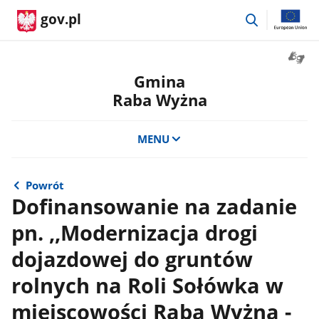
przejdź
gov.pl
do
wyszukiwar
Otwór
okno
Gmina
z
Raba Wyżna
tłuma
języka
migow
MENU
Powrót
Dofinansowanie na zadanie
pn. ,,Modernizacja drogi
dojazdowej do gruntów
rolnych na Roli Sołówka w
miejscowości Raba Wyżna -