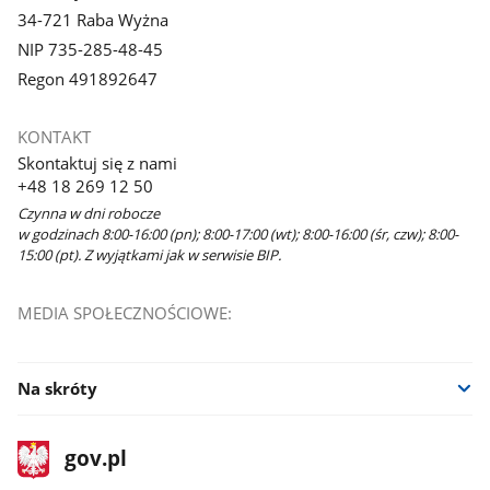
34-721 Raba Wyżna
NIP 735-285-48-45
Regon 491892647
KONTAKT
Skontaktuj się z nami
+48 18 269 12 50
Czynna w dni robocze
w godzinach 8:00-16:00 (pn); 8:00-17:00 (wt); 8:00-16:00 (śr, czw); 8:00-
15:00 (pt). Z wyjątkami jak w serwisie BIP.
MEDIA SPOŁECZNOŚCIOWE:
Na skróty
stopka
Strona
gov.pl
gov.pl
główna