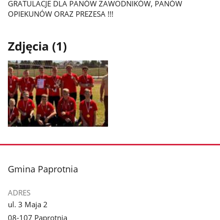
GRATULACJE DLA PANÓW ZAWODNIKÓW, PANÓW
OPIEKUNÓW ORAZ PREZESA !!!
Zdjęcia (1)
Pokaż
zdjęcie
1
z
stopka
Gmina Paprotnia
galerii.
ADRES
ul. 3 Maja 2
08-107 Paprotnia