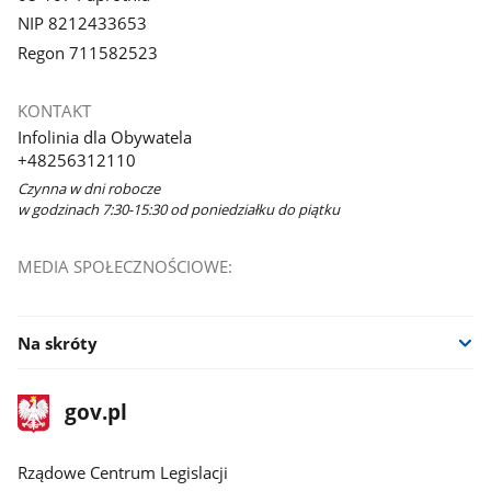
NIP 8212433653
Regon 711582523
KONTAKT
Infolinia dla Obywatela
+48256312110
Czynna w dni robocze
w godzinach 7:30-15:30 od poniedziałku do piątku
MEDIA SPOŁECZNOŚCIOWE:
Na skróty
stopka
Strona
gov.pl
gov.pl
główna
Rządowe Centrum Legislacji