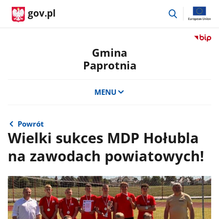
przejdź
gov.pl
do
wyszukiwar
Przejdź
do
Gmina
serwis
Paprotnia
Biulety
Informa
Publicz
MENU
Gmina
Paprot
Powrót
Wielki sukces MDP Hołubla
na zawodach powiatowych!