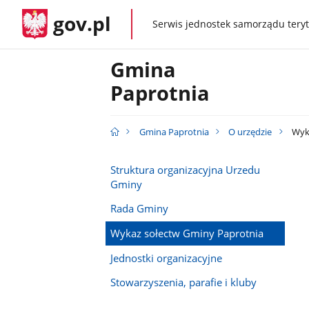
gov.pl
Serwis jednostek samorządu teryt
gov.pl
Gmina
Paprotnia
Gmina Paprotnia
O urzędzie
Wyka
Struktura organizacyjna Urzedu
Gminy
Rada Gminy
Wykaz sołectw Gminy Paprotnia
Jednostki organizacyjne
Stowarzyszenia, parafie i kluby