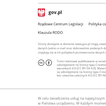
stopka
Strona
gov.pl
gov.pl
główna
Rządowe Centrum Legislacji
Polityka c
Klauzula RODO
Strony dostępne w domenie www.gov.pl mogą zawier
danych (adres e-mail oraz dobrowolnie podanych da
znajdują się w ich politykach przetwarzania danych
Treści tekstowe publikowane w serwis
udostępniane na licencji typu Creat
warunkach 4.0 (CC BY-SA 4.0). Materia
są udostępniane na licencji typu Cr
bez utworów zależnych 4.0 (CC BY-NC-N
W celu świadczenia usług na najwyższym p
w Państwa urządzeniu. W każdym momenci