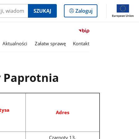
Logowanie
SZUKAJ
Zaloguj
do
panelu
Przejdź
do
Aktualności
Załatw sprawę
Kontakt
serwisu
Biuletyn
Informacji
Publicznej
Gmina
 Paprotnia
Paprotnia
tysa
Adres
Czarnoty 13,