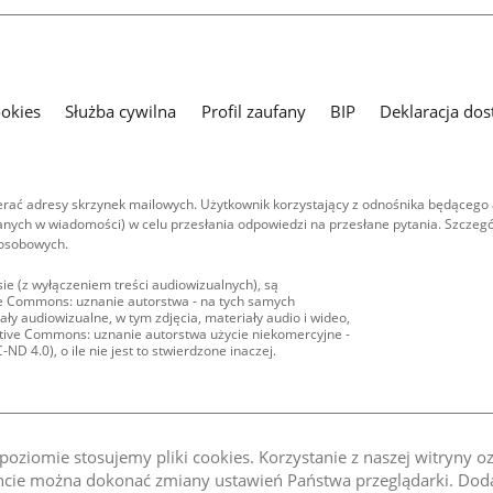
ookies
Służba cywilna
Profil zaufany
BIP
Deklaracja dos
ać adresy skrzynek mailowych. Użytkownik korzystający z odnośnika będącego 
nych w wiadomości) w celu przesłania odpowiedzi na przesłane pytania. Szczegó
 osobowych.
ie (z wyłączeniem treści audiowizualnych), są
ive Commons: uznanie autorstwa - na tych samych
ły audiowizualne, w tym zdjęcia, materiały audio i wideo,
eative Commons: uznanie autorstwa użycie niekomercyjne -
D 4.0), o ile nie jest to stwierdzone inaczej.
oziomie stosujemy pliki cookies. Korzystanie z naszej witryny 
e można dokonać zmiany ustawień Państwa przeglądarki. Dodat