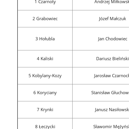
1 Czarnoty
Andrzej Miłkowsk
2 Grabowiec
Józef Małczuk
3 Hołubla
Jan Chodowiec
4 Kaliski
Dariusz Bielińsk
5 Kobylany-Kozy
Jarosław Czarnoc
6 Koryciany
Stanisław Głuchow
7 Krynki
Janusz Nasiłowsk
8 Łeczycki
Sławomir Mężyńs