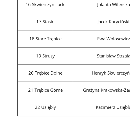
16 Skwierczyn Lacki
Jolanta Wileńska
17 Stasin
Jacek Koryciński
18 Stare Trębice
Ewa Wołosewicz
19 Strusy
Stanisław Strzał
20 Trębice Dolne
Henryk Skwierczyń
21 Trębice Górne
Grażyna Krakowska-Za
22 Uziębły
Kazimierz Uziębł