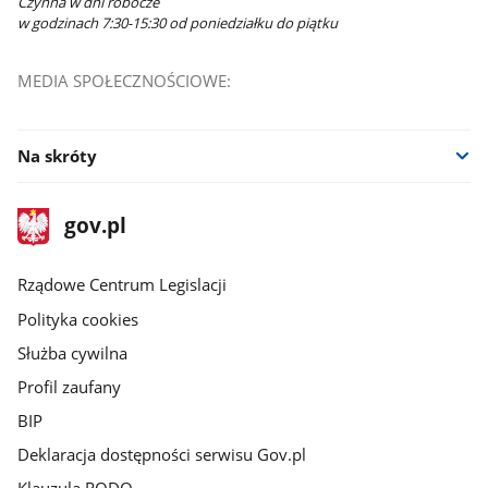
Czynna w dni robocze
w godzinach 7:30-15:30 od poniedziałku do piątku
MEDIA SPOŁECZNOŚCIOWE:
Na skróty
stopka
Strona
gov.pl
gov.pl
główna
Rządowe Centrum Legislacji
Polityka cookies
Służba cywilna
Profil zaufany
BIP
Deklaracja dostępności serwisu Gov.pl