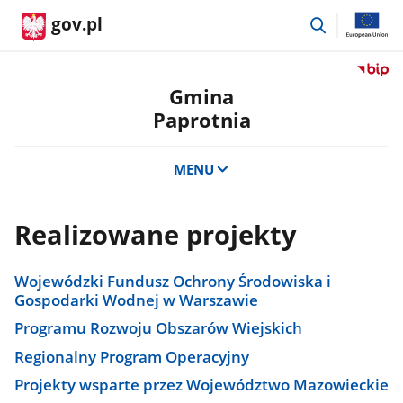
przejdź
gov.pl
do
wyszukiwar
Przejdź
do
Gmina
serwis
Paprotnia
Biulety
Informa
Publicz
MENU
Gmina
Paprot
Realizowane projekty
Wojewódzki Fundusz Ochrony Środowiska i
Gospodarki Wodnej w Warszawie
Programu Rozwoju Obszarów Wiejskich
Regionalny Program Operacyjny
Projekty wsparte przez Województwo Mazowieckie