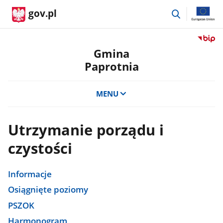
przejdź
gov.pl
do
wyszukiwar
Przejdź
do
Gmina
serwis
Paprotnia
Biulety
Informa
Publicz
MENU
Gmina
Paprot
Utrzymanie porządu i
czystości
Informacje
Osiągnięte poziomy
PSZOK
Harmonogram