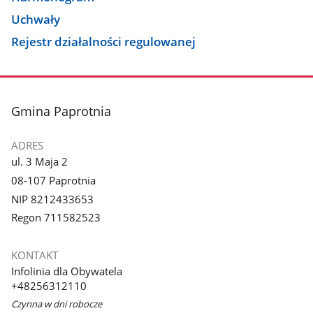
Uchwały
Rejestr działalności regulowanej
stopka
Gmina Paprotnia
ADRES
ul. 3 Maja 2
08-107 Paprotnia
NIP 8212433653
Regon 711582523
KONTAKT
Infolinia dla Obywatela
+48256312110
Czynna w dni robocze