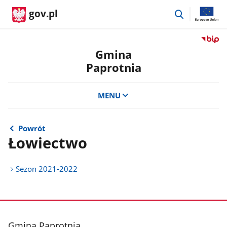
przejdź
gov.pl
do
wyszukiwar
Przejdź
do
Gmina
serwis
Paprotnia
Biulety
Informa
Publicz
MENU
Gmina
Paprot
Powrót
Łowiectwo
Sezon 2021-2022
stopka
Gmina Paprotnia