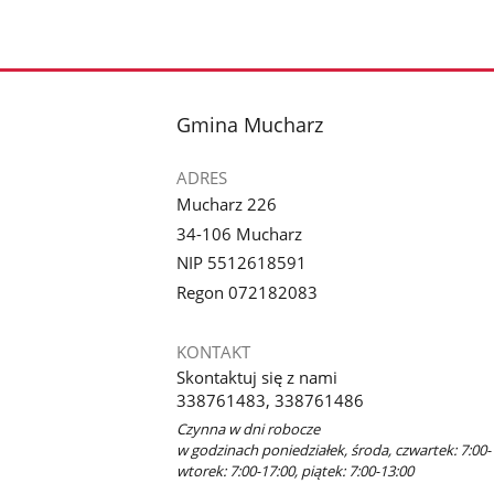
stopka
Gmina Mucharz
ADRES
Mucharz 226
34-106 Mucharz
NIP 5512618591
Regon 072182083
KONTAKT
Skontaktuj się z nami
338761483, 338761486
Czynna w dni robocze
w godzinach poniedziałek, środa, czwartek: 7:00-
wtorek: 7:00-17:00, piątek: 7:00-13:00