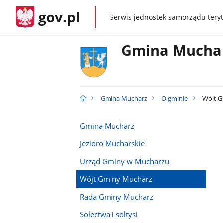
gov.pl
Serwis jednostek samorządu teryt
gov.pl
Gmina Mucha
Gmina Mucharz
O gminie
Wójt G
Gmina Mucharz
Jezioro Mucharskie
Urząd Gminy w Mucharzu
Wójt Gminy Mucharz
Rada Gminy Mucharz
Sołectwa i sołtysi