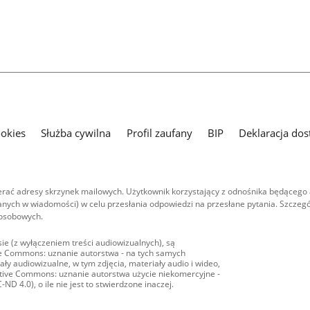
ookies
Służba cywilna
Profil zaufany
BIP
Deklaracja dos
ać adresy skrzynek mailowych. Użytkownik korzystający z odnośnika będącego 
nych w wiadomości) w celu przesłania odpowiedzi na przesłane pytania. Szczegó
 osobowych.
ie (z wyłączeniem treści audiowizualnych), są
ive Commons: uznanie autorstwa - na tych samych
ły audiowizualne, w tym zdjęcia, materiały audio i wideo,
eative Commons: uznanie autorstwa użycie niekomercyjne -
D 4.0), o ile nie jest to stwierdzone inaczej.