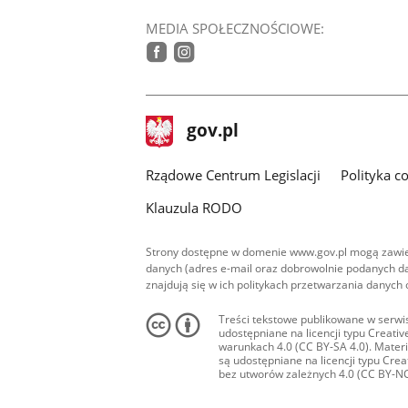
MEDIA SPOŁECZNOŚCIOWE:
facebook
instagram
stopka
Strona
gov.pl
gov.pl
główna
Rządowe Centrum Legislacji
Polityka c
Klauzula RODO
Strony dostępne w domenie www.gov.pl mogą zawier
danych (adres e-mail oraz dobrowolnie podanych da
znajdują się w ich politykach przetwarzania danych
Treści tekstowe publikowane w serwis
udostępniane na licencji typu Creat
warunkach 4.0 (CC BY-SA 4.0). Materia
są udostępniane na licencji typu Cr
bez utworów zależnych 4.0 (CC BY-NC-N