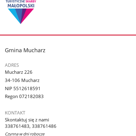
stopka
Gmina Mucharz
ADRES
Mucharz 226
34-106 Mucharz
NIP 5512618591
Regon 072182083
KONTAKT
Skontaktuj się z nami
338761483, 338761486
Czynna w dni robocze